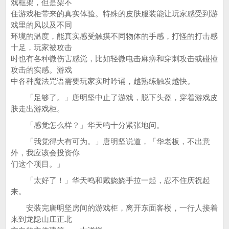
戏框架，但是架不
住游戏柜带来的真实体验。特殊的皮肤服装能让玩家感受到游
戏里的风以及不同
环境的温度，能真实感受触摸不同物体的手感，打怪的打击感
十足，玩家被攻击
时也有各种微伤害感觉，比如轻微电击麻痹和穿刺攻击或碰撞
攻击的实感。游戏
中各种魔法咒语需要玩家实时吟诵，越熟练触发越快。
「足够了。」唐明坚中止了游戏，脱下头盔，穿着游戏皮
肤走出游戏柜。
「感觉怎么样？」华天鸣十分紧张地问。
「我觉得大有可为。」唐明坚说道，「华老板，不出意
外，我应该会投资你
们这个项目。」
「太好了！」华天鸣和戴娆娆手拉一起，忍不住庆祝起
来。
安装完唐明坚房间的游戏柜，离开东面客楼，一行人接着
来到龙隐山庄正北