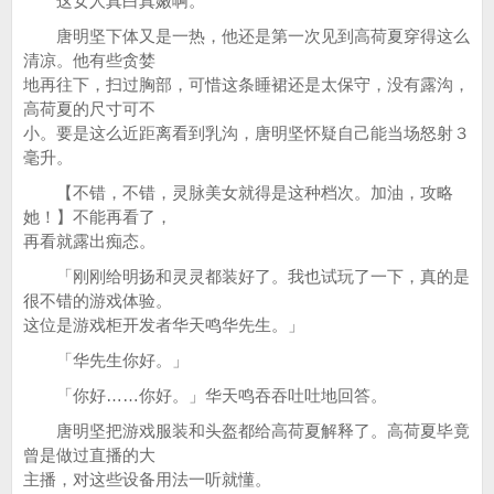
这女人真白真嫩啊。
唐明坚下体又是一热，他还是第一次见到高荷夏穿得这么
清凉。他有些贪婪
地再往下，扫过胸部，可惜这条睡裙还是太保守，没有露沟，
高荷夏的尺寸可不
小。要是这么近距离看到乳沟，唐明坚怀疑自己能当场怒射３
毫升。
【不错，不错，灵脉美女就得是这种档次。加油，攻略
她！】不能再看了，
再看就露出痴态。
「刚刚给明扬和灵灵都装好了。我也试玩了一下，真的是
很不错的游戏体验。
这位是游戏柜开发者华天鸣华先生。」
「华先生你好。」
「你好……你好。」华天鸣吞吞吐吐地回答。
唐明坚把游戏服装和头盔都给高荷夏解释了。高荷夏毕竟
曾是做过直播的大
主播，对这些设备用法一听就懂。