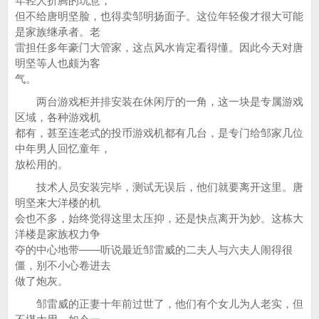
年轻人折腾的玩意，
但不给唐明坚脸，也得卖邹明扬面子。这位年轻俊才很大可能
是家族继承者。老
雷担任多年豪门大管家，这点风水肯定看得懂。因此今天对唐
明坚等人也颇为客
气。
两台游戏柜并排安装在休闲厅的一角，这一块是专属游戏
区域，各种游戏机
都有，甚至连老式的投币游戏机都有几台，是专门给邹家几位
中年男人回忆童年，
放松用的。
技术人员安装完毕，测试无误后，他们就要离开这里。唐
明坚来大洋楼的机
会也不多，始终觉得这里太压抑，还是快点离开为妙。这栋大
洋楼是家族权力争
夺的中心地带——听说最近邹雷威的二夫人与六夫人闹得很
僵，别不小心卷进去
做了炮灰。
邹雷威的正妻十年前过世了，他们有个女儿为人老实，但