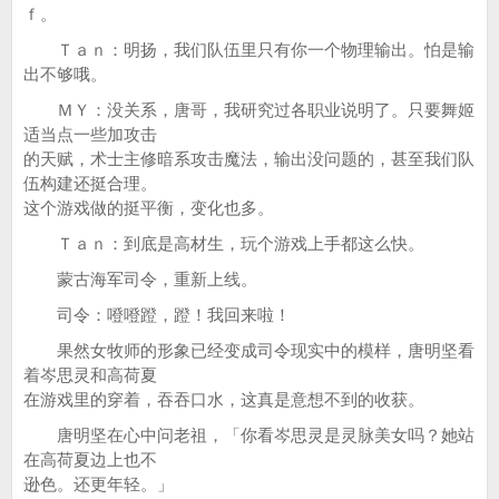
ｆ。
Ｔａｎ：明扬，我们队伍里只有你一个物理输出。怕是输
出不够哦。
ＭＹ：没关系，唐哥，我研究过各职业说明了。只要舞姬
适当点一些加攻击
的天赋，术士主修暗系攻击魔法，输出没问题的，甚至我们队
伍构建还挺合理。
这个游戏做的挺平衡，变化也多。
Ｔａｎ：到底是高材生，玩个游戏上手都这么快。
蒙古海军司令，重新上线。
司令：噔噔蹬，蹬！我回来啦！
果然女牧师的形象已经变成司令现实中的模样，唐明坚看
着岑思灵和高荷夏
在游戏里的穿着，吞吞口水，这真是意想不到的收获。
唐明坚在心中问老祖，「你看岑思灵是灵脉美女吗？她站
在高荷夏边上也不
逊色。还更年轻。」