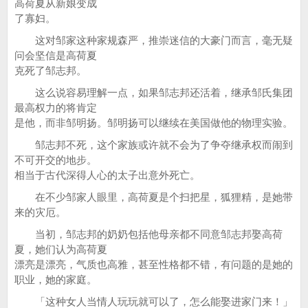
高荷夏从新娘变成
了寡妇。
这对邹家这种家规森严，推崇迷信的大豪门而言，毫无疑
问会坚信是高荷夏
克死了邹志邦。
这么说容易理解一点，如果邹志邦还活着，继承邹氏集团
最高权力的将肯定
是他，而非邹明扬。邹明扬可以继续在美国做他的物理实验。
邹志邦不死，这个家族或许就不会为了争夺继承权而闹到
不可开交的地步。
相当于古代深得人心的太子出意外死亡。
在不少邹家人眼里，高荷夏是个扫把星，狐狸精，是她带
来的灾厄。
当初，邹志邦的奶奶包括他母亲都不同意邹志邦娶高荷
夏，她们认为高荷夏
漂亮是漂亮，气质也高雅，甚至性格都不错，有问题的是她的
职业，她的家庭。
「这种女人当情人玩玩就可以了，怎么能娶进家门来！」