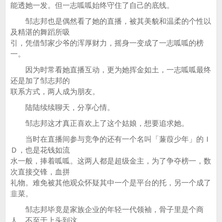
能透她一发。但一志呱呱始终守住了自己的底线。
邹志邦也是偶然看了她的直播，被其美貌和温柔的个性以
及精湛的舞蹈所吸
引，凭借邹家少爷的浑厚财力，摇身一变成了一志呱呱的榜
一。
因为时常看她直播互动，更为她挥金如土，一志呱呱最终
还是加了邹志邦的
联系方式，两人成为朋友。
陆陆续续聊天，分享心情。
邹志邦这才真正喜欢上了这个姑娘，想要追求她。
当时在直播间参与竞争的还有一个名叫「蒹葭少年」的Ｉ
Ｄ，也是花钱如流
水一般，捧着呱呱。这两人都是超级金主，为了争夺榜一，数
次直接交锋，血拼
礼物。难免被其他观众怀疑其中一个是平台的托，另一个成了
韭菜。
邹志邦毕竟是家族企业的年轻一代领袖，骨子里是个商
人，不至于上头到这