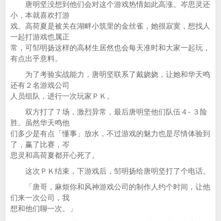
唐明坚没想到他们会对这个游戏热情如此高涨。岑思灵还
小，本就喜欢打游
戏。高荷夏是被关在湖畔小筑里的金丝雀，她很寂寞，想找人
一起打游戏也属正
常，可邹明扬这样的高材生居然也会每天准时和大家一起玩，
有点出乎意料。
为了考验实战能力，唐明坚联系了戴娆娆，让她和华天鸣
还有２名游戏公司
人员组队，进行一次玩家ＰＫ。
双方打了７场，激烈异常，最后唐明坚他们队伍４- ３险
胜。虽然华天鸣他
们多少是有点「懂事」放水，不过游戏的魅力也是尽情体验到
了，赢了比赛，岑
思灵和高荷夏都开心死了。
这次ＰＫ结束，下游戏后，邹明扬给唐明坚打了个电话。
「唐哥，麻烦你和风神游戏公司的制作人约个时间，让他
们来一次公司，我
想和他们聊一次。」