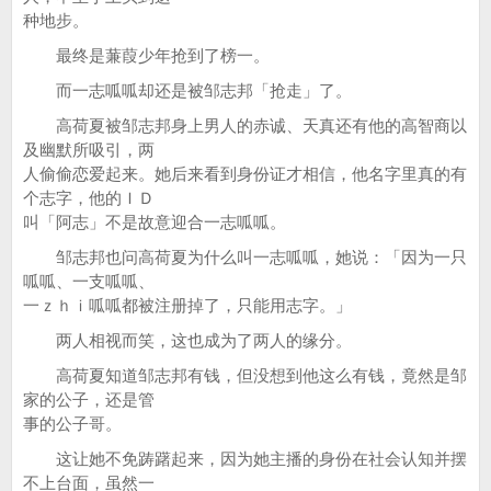
种地步。
最终是蒹葭少年抢到了榜一。
而一志呱呱却还是被邹志邦「抢走」了。
高荷夏被邹志邦身上男人的赤诚、天真还有他的高智商以
及幽默所吸引，两
人偷偷恋爱起来。她后来看到身份证才相信，他名字里真的有
个志字，他的ＩＤ
叫「阿志」不是故意迎合一志呱呱。
邹志邦也问高荷夏为什么叫一志呱呱，她说：「因为一只
呱呱、一支呱呱、
一ｚｈｉ呱呱都被注册掉了，只能用志字。」
两人相视而笑，这也成为了两人的缘分。
高荷夏知道邹志邦有钱，但没想到他这么有钱，竟然是邹
家的公子，还是管
事的公子哥。
这让她不免踌躇起来，因为她主播的身份在社会认知并摆
不上台面，虽然一