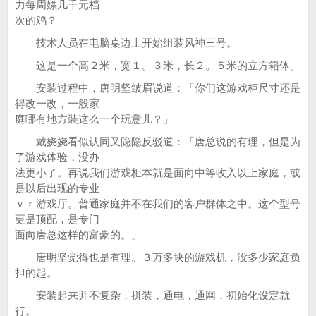
力每周嫖几千元档
次的鸡？
技术人员在电脑桌边上开始组装风神三号。
这是一个高２米，宽１。３米，长２。５米的立方箱体。
安装过程中，唐明坚皱眉说道：「你们这游戏柜尺寸还是
得改一改，一般家
庭哪有地方装这么一个玩意儿？」
戴娆娆看似认同又隐隐反驳道：「唐总说的有理，但是为
了游戏体验，没办
法更小了。再说我们游戏柜本就是面向中等收入以上家庭，或
是以后出现的专业
ｖｒ游戏厅。普通家庭并不在我们的客户群体之中。这个型号
更是顶配，是专门
面向唐总这样的富豪的。」
唐明坚觉得也是有理。３万多块的游戏机，没多少家庭负
担的起。
安装起来并不复杂，拼装，通电，通网，初始化设定就
行。