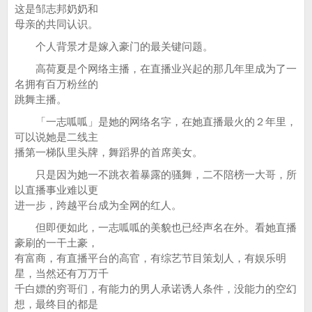
这是邹志邦奶奶和
母亲的共同认识。
个人背景才是嫁入豪门的最关键问题。
高荷夏是个网络主播，在直播业兴起的那几年里成为了一
名拥有百万粉丝的
跳舞主播。
「一志呱呱」是她的网络名字，在她直播最火的２年里，
可以说她是二线主
播第一梯队里头牌，舞蹈界的首席美女。
只是因为她一不跳衣着暴露的骚舞，二不陪榜一大哥，所
以直播事业难以更
进一步，跨越平台成为全网的红人。
但即便如此，一志呱呱的美貌也已经声名在外。看她直播
豪刷的一干土豪，
有富商，有直播平台的高官，有综艺节目策划人，有娱乐明
星，当然还有万万千
千白嫖的穷哥们，有能力的男人承诺诱人条件，没能力的空幻
想，最终目的都是