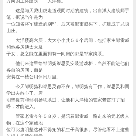
方向的主体建筑——大洋楼。
这是与天藏山虎走道观同时期的建筑，出自洋人建筑师手
笔，据说当年是为
一位知名将军建造的别墅。后来被邹雷威买下，扩建成了龙隐
山庄。
大洋楼高六层，大大小小共５６个房间，包括家主邹雷威
和他各房姨太太及
子女，总之能在里面拥有一间房的都是邹家嫡系。
他们来这里给邹明扬岑思灵安装游戏柜，当然不能进他们
各自的房间，而是
安装在一楼公用休闲厅里。
今天邹明扬和岑思灵都不在，邹明扬有工作，岑思灵和同
学出去散心了。唐
明坚提前和邹明扬联系过，让他和大洋楼的管家老雷打了招
呼，才能进入。
管家老雷今年５８岁，是陪着邹雷威一路走来的元老级人
物，在这个家族地
位可比唐明坚这种不得宠的私生子高很多。尽管他看不上这些