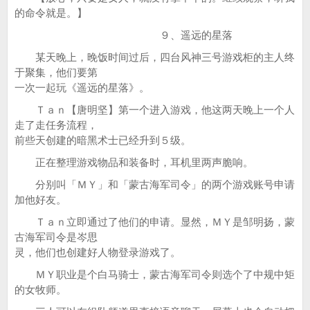
的命令就是。】
９、遥远的星落
某天晚上，晚饭时间过后，四台风神三号游戏柜的主人终
于聚集，他们要第
一次一起玩《遥远的星落》。
Ｔａｎ【唐明坚】第一个进入游戏，他这两天晚上一个人
走了走任务流程，
前些天创建的暗黑术士已经升到５级。
正在整理游戏物品和装备时，耳机里两声脆响。
分别叫「ＭＹ」和「蒙古海军司令」的两个游戏账号申请
加他好友。
Ｔａｎ立即通过了他们的申请。显然，ＭＹ是邹明扬，蒙
古海军司令是岑思
灵，他们也创建好人物登录游戏了。
ＭＹ职业是个白马骑士，蒙古海军司令则选个了中规中矩
的女牧师。