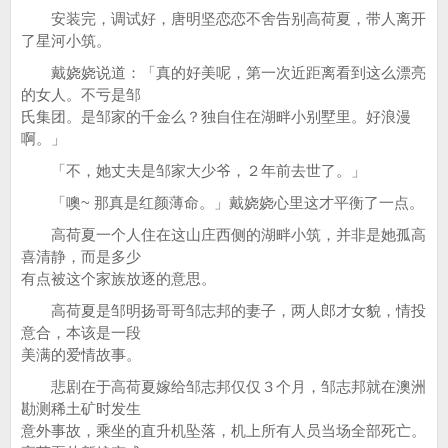
安装完，调试好，唐明坚恋恋不舍告别高荷夏，带人离开
了星河小筑。
戴娆娆说道：「真的好美呢，第一次近距离看到这么漂亮
的女人。不亏是邹
氏集团。是邹家的千金么？独自住在湖畔小别墅里。好浪漫
啊。」
「不，她丈夫是邹家大少爷，２年前去世了。」
「噢~ 那真是红颜薄命。」戴娆娆心里这才平衡了一点。
高荷夏一个人住在这山庄西侧的湖畔小筑，并非是她孤高
喜清静，而是多少
有点被这个家族放逐的意思。
高荷夏是邹明扬哥哥邹志邦的妻子，两人郎才女貌，情投
意合，本该是一段
美满的爱情故事。
悲剧在于高荷夏嫁给邹志邦仅仅３个月，邹志邦就在澳洲
勘测稀土矿时发生
意外事故，乘坐的直升机坠落，机上所有人员当场全部死亡。