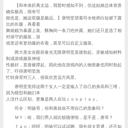
【和本体距离太远，我暂时感知不到，但这姑娘总体资质
确实极高，很有可
能也是。她这双腿是极品。】唐明坚望着司令牧师白短裙下露
出的长腿，再看看
舞姬颇为暴露上装。酥胸间一条刀疤外露。她们还只是选了相
对保守的服装，游
戏里还有更劲爆的衣着，甚至可以自定义服装。
两大美女在眼前春光无限唐明坚直接勃起。灵敏感知材料
制成游戏服装伸缩
性极好，直接被撑起。因此他在游戏内的人物形象也同时勃起
了。吓得唐明坚急
忙转身背对三人，假装欣赏远方风景。
唐明坚觉得这两个女人一定是输入了自己的身高和三维，
因为模型和她们本
人没什么区别。更像是两人在玩ｃｏｓｐｌａｙ。
司令：明扬哥，你和唐叔叔不用自己的形象吗？
ＭＹ：哈，我们男人就比较随便啦，是不是，唐哥？
Ｔａｎ：呵呵，明扬可以试试啊。我长得太普通，还不如