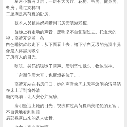
星河小筑有２层，一层有大客厅、花房、书房、健身房、
餐房，通过旋梯到
二层则是高荷夏的卧房。
技术人员被吴妈妈带到书房安装游戏柜。
旋梯上有走动的声音，唐明坚不自觉望过去。托夏天的
福，高荷夏穿着一条
白色睡裙款款走下，从下面看上去，裙下洁白无瑕的光滑小腿
像是人体黑洞吸引
了所有人的目光。
咳咳。吴妈妈咳嗽了两声。唐明坚忙低头，收敛眼神。
「谢谢你唐大哥，也麻烦各位了。」
高荷夏站在书房门口，她的声音像周末无事悠闲的清晨躺
在床上听到窗外清
脆的鸣响，让人安心并沉醉。
唐明坚迎上她的目光，视线掠过高荷夏精美绝伦的五官，
不自觉地看到睡裙
肩部裸露出来的诱人锁骨。