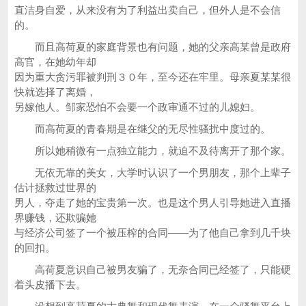
直洁身自爱，从来没有为了利益出卖自己，但外人是不会信
的。
而且高荷夏的家庭背景也有问题，她的父亲高某曾是政府
高官，在她幼年却
因为重大贪污罪被判刑３０年，至今还在牢里。母亲夏某某很
快就选择了离婚，
另嫁他人。邹家恐怕不会要一个政审通不过的儿媳妇。
而高荷夏的青春期是在继父的无尽性骚扰中度过的。
所以她稍微有一点独立能力，就迫不及待离开了那个家。
无依无靠的美女，大学时认识了一个男朋友，那个上辈子
估计拯救过世界的
男人，夺走了她的宝贵第一次。也是这个男人引导她进入直播
界赚钱，还欺骗她
与经济公司签了一个被压榨的合同——为了他自己拿到几千块
的回扣。
高荷夏意识自己被男友骗了，无奈合同已经签了，只能硬
着头皮播下去。