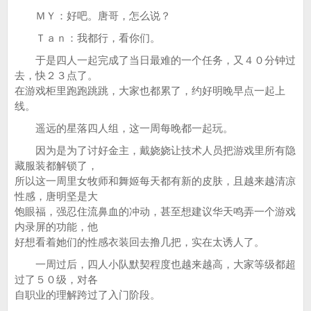
ＭＹ：好吧。唐哥，怎么说？
Ｔａｎ：我都行，看你们。
于是四人一起完成了当日最难的一个任务，又４０分钟过
去，快２３点了。
在游戏柜里跑跑跳跳，大家也都累了，约好明晚早点一起上
线。
遥远的星落四人组，这一周每晚都一起玩。
因为是为了讨好金主，戴娆娆让技术人员把游戏里所有隐
藏服装都解锁了，
所以这一周里女牧师和舞姬每天都有新的皮肤，且越来越清凉
性感，唐明坚是大
饱眼福，强忍住流鼻血的冲动，甚至想建议华天鸣弄一个游戏
内录屏的功能，他
好想看着她们的性感衣装回去撸几把，实在太诱人了。
一周过后，四人小队默契程度也越来越高，大家等级都超
过了５０级，对各
自职业的理解跨过了入门阶段。