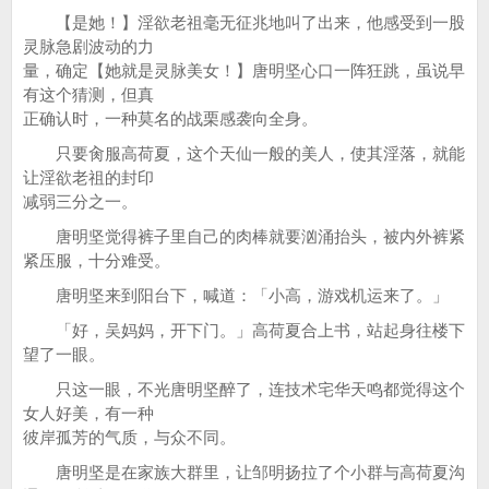
【是她！】淫欲老祖毫无征兆地叫了出来，他感受到一股
灵脉急剧波动的力
量，确定【她就是灵脉美女！】唐明坚心口一阵狂跳，虽说早
有这个猜测，但真
正确认时，一种莫名的战栗感袭向全身。
只要肏服高荷夏，这个天仙一般的美人，使其淫落，就能
让淫欲老祖的封印
减弱三分之一。
唐明坚觉得裤子里自己的肉棒就要汹涌抬头，被内外裤紧
紧压服，十分难受。
唐明坚来到阳台下，喊道：「小高，游戏机运来了。」
「好，吴妈妈，开下门。」高荷夏合上书，站起身往楼下
望了一眼。
只这一眼，不光唐明坚醉了，连技术宅华天鸣都觉得这个
女人好美，有一种
彼岸孤芳的气质，与众不同。
唐明坚是在家族大群里，让邹明扬拉了个小群与高荷夏沟