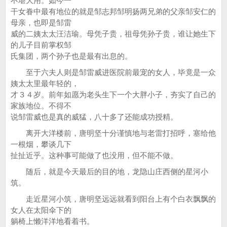
不堪大用。如今一
干女眷中最有地位的就是邹志邦邹明扬两兄弟的父亲邹安仁的
母亲，也即是邹雷
威的二姨太太汪洁瑜。母凭子贵，祖母凭孙子贵，谁让她生下
的儿子目前掌权邹
氏集团，两个孙子也是最有出息的。
至于六夫人则是邹雷威进医院前最宠的女人，毕竟是一众
姨太太里最年轻的，
才３４岁。前年如愿为老头生下一个大胖小子，夯实了自己的
家族地位。不得不
说邹雷威也是真的威猛，八十多了还能成功授精。
离开大洋楼前，唐明坚十分谨慎地与老雷打招呼，塞给他
一根烟，攀谈几下
扯扯近乎。这种事可能做了也没用，但不能不做。
随后，就是今天最后的目的地，龙隐山庄西侧的星河小
筑。
走近星河小筑，唐明坚远远就看到阳台上有个白衣飘飘的
女人在太阳伞下的
躺椅上懒洋洋地看着书。