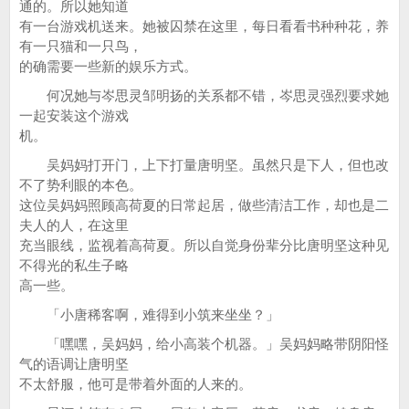
通的。所以她知道
有一台游戏机送来。她被囚禁在这里，每日看看书种种花，养
有一只猫和一只鸟，
的确需要一些新的娱乐方式。
何况她与岑思灵邹明扬的关系都不错，岑思灵强烈要求她
一起安装这个游戏
机。
吴妈妈打开门，上下打量唐明坚。虽然只是下人，但也改
不了势利眼的本色。
这位吴妈妈照顾高荷夏的日常起居，做些清洁工作，却也是二
夫人的人，在这里
充当眼线，监视着高荷夏。所以自觉身份辈分比唐明坚这种见
不得光的私生子略
高一些。
「小唐稀客啊，难得到小筑来坐坐？」
「嘿嘿，吴妈妈，给小高装个机器。」吴妈妈略带阴阳怪
气的语调让唐明坚
不太舒服，他可是带着外面的人来的。