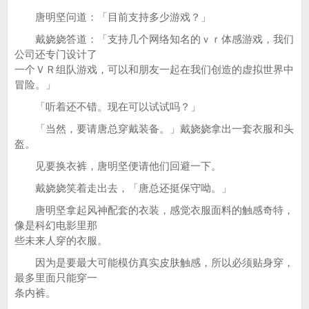
唐明坚问道：「目前支持多少游戏？」
戴娆娆答道：「支持几个网络知名的ｖｒ体感游戏，我们
公司还专门设计了
一个ＶＲ组队游戏，可以和朋友一起在我们创造的虚拟世界中
冒险。」
「听着还不错。现在可以试试吗？」
「当然，要请唐总穿戴装备。」戴娆娆拿出一套衣服和头
盔。
见要换衣裤，唐明坚便请他们回避一下。
戴娆娆笑着走出去，「唐总还挺保守呦。」
唐明坚拿起风神配套的衣装，感觉衣服面料的触感奇特，
像是科幻电影里那
些未来人穿的衣服。
因为是要最大可能模仿真实皮肤触感，所以必须贴身穿，
最多里面只能穿一
条内裤。