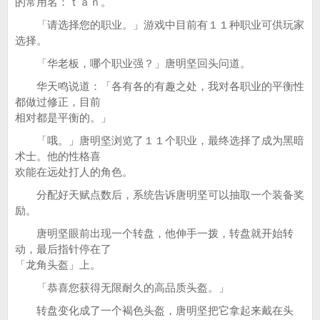
的常用名：ｔａｎ。
「请选择您的职业。」游戏中目前有１１种职业可供玩家
选择。
「华老板，哪个职业强？」唐明坚回头问道。
华天鸣说道：「各有各的有趣之处，我对各职业的平衡性
都做过修正，目前
相对都是平衡的。」
「哦。」唐明坚浏览了１１个职业，最终选择了成为黑暗
术士。他的性格喜
欢能在远处打人的角色。
分配好天赋点数后，系统告诉唐明坚可以抽取一个装备奖
励。
唐明坚眼前出现一个转盘，他伸手一拨，转盘就开始转
动，最后指针停在了
「龙角头盔」上。
「恭喜您获得无限耐久的高品质头盔。」
转盘变化成了一个褐色头盔，唐明坚把它拿起来戴在头