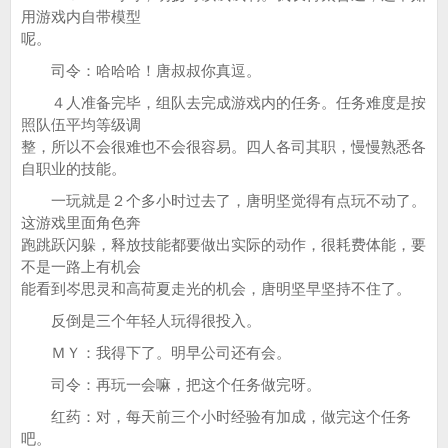
用游戏内自带模型
呢。
司令：哈哈哈！唐叔叔你真逗。
４人准备完毕，组队去完成游戏内的任务。任务难度是按
照队伍平均等级调
整，所以不会很难也不会很容易。四人各司其职，慢慢熟悉各
自职业的技能。
一玩就是２个多小时过去了，唐明坚觉得有点玩不动了。
这游戏里面角色奔
跑跳跃闪躲，释放技能都要做出实际的动作，很耗费体能，要
不是一路上有机会
能看到岑思灵和高荷夏走光的机会，唐明坚早坚持不住了。
反倒是三个年轻人玩得很投入。
ＭＹ：我得下了。明早公司还有会。
司令：再玩一会嘛，把这个任务做完呀。
红药：对，每天前三个小时经验有加成，做完这个任务
吧。