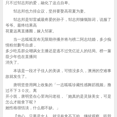
只不过邹志邦的爱，融化了这点自卑。
邹志邦也力排众议，坚持要娶高荷夏为妻。
邹志邦是邹雷威最疼爱的孙子，邹志邦慷慨陈词，说服了
爷爷。最终结果高
荷夏远离直播圈，嫁入邹家。
当一志呱呱宣布无限期停播并将与榜二阿志结婚，多少痴
情粉丝删号自虐，
多少吃瓜群众嘲讽女主播还是逃不过凭亿近人的结局。榜一蒹
葭少年也在直播间
消失了。
本该是一段才子佳人的美谈，可惜没多久，澳洲的空难事
故就发生了。
唐明坚曾用网上收集的「一志呱呱珍藏性感舞蹈视频」撸
过不下３０次。离
开小筑，唐明坚在心里询问老祖，「她真的是灵脉美女，可是
怎么才能拿下呢？
她性格很恬淡，什么都不缺。」
【放心，只要是女人，就没有拿不下的。继续观察，听我