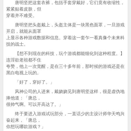
唐明坚把这套衣裤，包括手套穿戴好，它们竟有收缩性，
紧紧贴着皮肤，但
穿着并不难受。
唐明坚把头盔戴上，头盔主体是一块黑色面罩，一旦游戏
开启，就能从面罩
上显示各种游戏数据和信息。穿着这一套乍一看真像个未来科
技的战士。
【想不到现在的科技，玩个游戏都能细化到这种程度。】
连淫欲老祖都不住
夸赞，他上一次觉醒，是在三十多年前，那时候的游戏还是在
黑白电视上玩的。
「好了，穿好了。」
风神公司的人进来，戴娆娆见到唐明坚这样，很是虚伪地
捧他道：「唐总，
很帅气啊。可以开高达了。」
终于要进入游戏试玩部分，一直话少的主设计师华天鸣兴
奋起来，「唐总，
你想玩哪款游戏？」