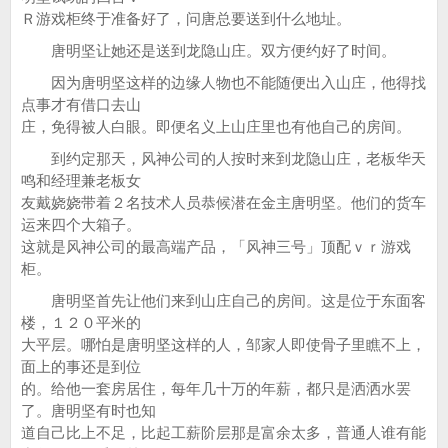
Ｒ游戏柜终于准备好了，问唐总要送到什么地址。
唐明坚让她还是送到龙隐山庄。双方便约好了时间。
因为唐明坚这样的边缘人物也不能随便出入山庄，他得找
点事才有借口去山
庄，免得被人白眼。即便名义上山庄里也有他自己的房间。
到约定那天，风神公司的人按时来到龙隐山庄，老板华天
鸣和经理兼老板女
友戴娆娆带着２名技术人员恭候潜在金主唐明坚。他们的货车
运来四个大箱子。
这就是风神公司的最高端产品，「风神三号」顶配ｖｒ游戏
柜。
唐明坚首先让他们来到山庄自己的房间。这是位于东面客
楼，１２０平米的
大平层。哪怕是唐明坚这样的人，邹家人即使骨子里瞧不上，
面上的事还是到位
的。给他一套房居住，每年几十万的年薪，都只是洒洒水罢
了。唐明坚有时也知
道自己比上不足，比起工薪阶层那是富余太多，普通人谁有能