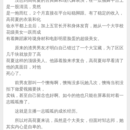
没想到高荷夏的古典舞和现代舞表演，在一众骚舞平台上
是一股清流，竟然
是一炮而红，２个月直接在平台站稳脚跟。有了稳定的收入，
高荷夏的衣装和化
妆水平都上去后，加上五官长开和身体发育，她从一个大学校
花级美女一跃而成
有着舞蹈家玲珑身材和电影明星脸蛋的超级美女。
原来的渣男男友才明白自己错过了一个大宝藏，为了区区
几千块就放弃了高
荷夏这样的顶级美人。他舔着脸来求复合，高荷夏却早看清了
他的真面目，对他
死心了。
前男友那叫一个懊悔啊，懊悔没多玩她几次，懊悔当初没
拍下做爱视频要挟，
卖钱，甚至自己留念也好啊。如今的他也只能在屏幕前对着一
志呱呱撸了。
这就是主播一志呱呱的成长经历。
所以对高荷夏来说，虽然是个大美女，但面对邹志邦，她
其实内心是自卑的。