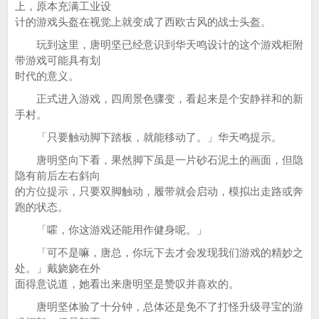
上，原本充满工业设
计的游戏头盔在视觉上就变成了西欧古风的战士头盔。
玩到这里，唐明坚已经意识到华天鸣设计的这个游戏柜附
带游戏可能具有划
时代的意义。
正式进入游戏，四周景色骤变，看起来是个安静祥和的新
手村。
「只要触动脚下踏板，就能移动了。」华天鸣提示。
唐明坚向下看，果然脚下虽是一片砂石泥土的画面，但隐
隐有前后左右斜向
的方位提示，只要双脚触动，履带就会启动，模拟出走路或奔
跑的状态。
「嚯，你这游戏还能用作健身呢。」
「可不是嘛，唐总，你玩下去才会发现我们游戏的精妙之
处。」戴娆娆在外
面得意说道，她看出来唐明坚是赞叹并喜欢的。
唐明坚体验了十分钟，总体还是免不了打怪升级寻宝的游