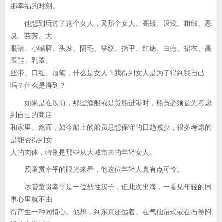
那幸福的时刻。
他想到玩过了这个女人，又那个女人。高矮、深浅、粗细、恶
臭、芬芳、大
眼睛、小嘴唇、头发、阴毛、掌纹、指甲、红痣、白痣、裙衣、高
跟鞋、乳罩、
丝带、口红、眉笔，什么是女人？我得到女人是为了得到我自己
吗？什么是得到？
如果是在以前，那些渔船或是货船进港时，船员必须首先考虑
到自己的商店
和家里。然而，如今船上的船员思想保守的日趋减少，很多考虑的
是能否得到女
人的肉体，特别是那些从大城市来的年轻女人。
照童贯幸平的眼光来看，他这位年轻人真有点可怜。
尽管童贯幸平是一位烈性汉子，但此次出海，一看见年轻的同
事心里就不由
得产生一种同情心。他想，到东京还远着。在气仙沼式或在石卷附