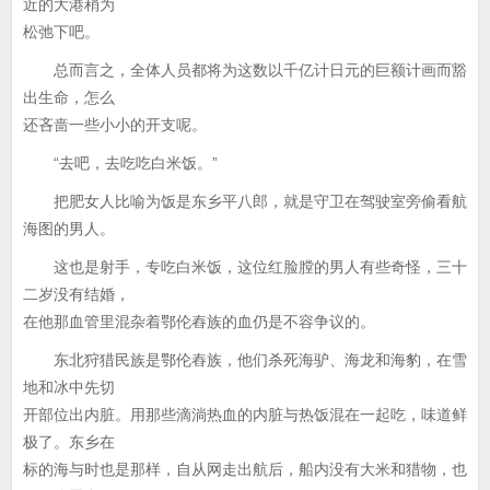
近的大港稍为
松弛下吧。
总而言之，全体人员都将为这数以千亿计日元的巨额计画而豁
出生命，怎么
还吝啬一些小小的开支呢。
“去吧，去吃吃白米饭。”
把肥女人比喻为饭是东乡平八郎，就是守卫在驾驶室旁偷看航
海图的男人。
这也是射手，专吃白米饭，这位红脸膛的男人有些奇怪，三十
二岁没有结婚，
在他那血管里混杂着鄂伦舂族的血仍是不容争议的。
东北狩猎民族是鄂伦舂族，他们杀死海驴、海龙和海豹，在雪
地和冰中先切
开部位出内脏。用那些滴淌热血的内脏与热饭混在一起吃，味道鲜
极了。东乡在
标的海与时也是那样，自从网走出航后，船内没有大米和猎物，也