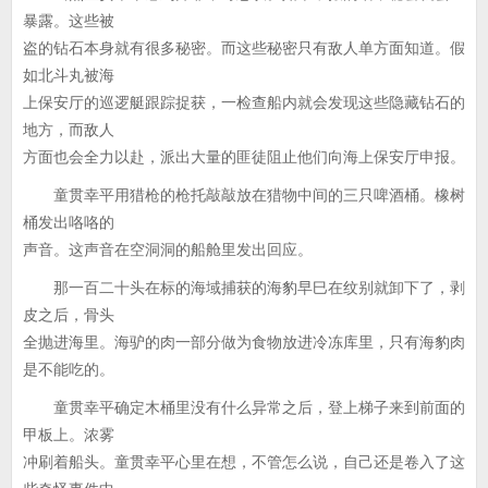
暴露。这些被
盗的钻石本身就有很多秘密。而这些秘密只有敌人单方面知道。假
如北斗丸被海
上保安厅的巡逻艇跟踪捉获，一检查船内就会发现这些隐藏钻石的
地方，而敌人
方面也会全力以赴，派出大量的匪徒阻止他们向海上保安厅申报。
童贯幸平用猎枪的枪托敲敲放在猎物中间的三只啤酒桶。橡树
桶发出咯咯的
声音。这声音在空洞洞的船舱里发出回应。
那一百二十头在标的海域捕获的海豹早巳在纹别就卸下了，剥
皮之后，骨头
全抛进海里。海驴的肉一部分做为食物放进冷冻库里，只有海豹肉
是不能吃的。
童贯幸平确定木桶里没有什么异常之后，登上梯子来到前面的
甲板上。浓雾
冲刷着船头。童贯幸平心里在想，不管怎么说，自己还是卷入了这