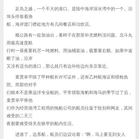
足岛之越，一个不大的港口。是陆中海岸深水湾中的一个。沿
埠头停靠着渔
船，海岸渡门襟处地方有几间餐店和冶饮店。
顺公路有一处加油台，看样子在那里补充燃料没问题。北斗丸
用最高速度航
行时一昼夜要耗尽一吨燃料。用油桶装油，载重量右舷。如果中途
断了油，沿岸
又没有适当的港口，那么就只有边补给边向东京靠近。
童贯幸平除了甲种船长许可证外，还有乙种航海证和猎枪执
照。而那些对手
们根本不是乘远洋专业船的。平常猎取海豹和海马的季节过了后，
童贯幸平将他
们作为经营港湾工程用的拖船公司的船员往返于纹别和网走，其间
难受的二天三
夜都要难受得关在狭窄的船内生活。
进港了，边系船，船员们边议论着：“啊，马上要见到女人