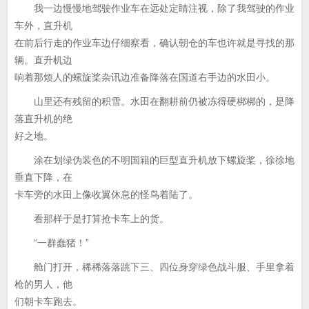
我一边慢慢地驾驶作业车在远处定睛注视，除了我驾驶的作业
车外，直升机
在前后行走的作业车边仔细察看，确认朝仓的车也许就是寻找的那
辆。直升机边
响着那烦人的螺旋桨杂讯边准备降落在国道右手边的水田小。
山里还有残留的积雪。水田在翻耕前仍被冻得硬梆梆的，是降
落直升机的绝
好之地。
涂在划绿伪装色的不明国籍的巨型直升机放下螺旋桨，徐徐地
垂直下降，在
卡车旁的水田上像收翼休息的怪鸟着陆了。
看那样于是打算抢卡车上的货。
“一群蠢猪！”
舱门打开，稀稀落落跳下三、四位身穿绿色战斗服、手里拿着
枪的男人，他
们朝卡车跑去。