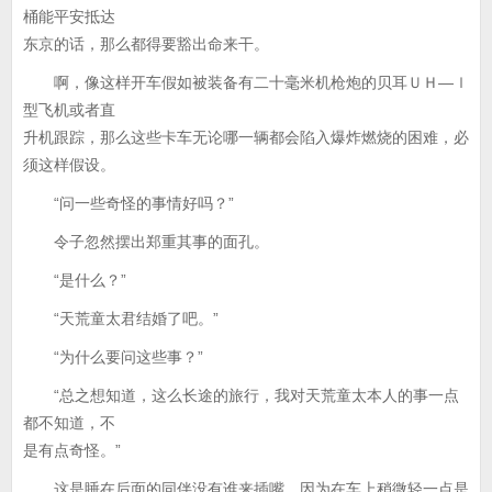
桶能平安抵达
东京的话，那么都得要豁出命来干。
啊，像这样开车假如被装备有二十毫米机枪炮的贝耳ＵＨ—ｌ
型飞机或者直
升机跟踪，那么这些卡车无论哪一辆都会陷入爆炸燃烧的困难，必
须这样假设。
“问一些奇怪的事情好吗？”
令子忽然摆出郑重其事的面孔。
“是什么？”
“天荒童太君结婚了吧。”
“为什么要问这些事？”
“总之想知道，这么长途的旅行，我对天荒童太本人的事一点
都不知道，不
是有点奇怪。”
这是睡在后面的同伴没有谁来插嘴，因为在车上稍微轻一点是