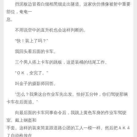
挡泥板边冒着白烟相黑烟走出隧道。这家伙仿佛像被射中重要
部位，奄奄一
息。
不用说空中的直升机也会这样判断的。
“快！装上了吗？”
我回头看后面的卡车。
三个男人搭上卡车的跳板，这是装桶的结尾工作。
“ＯＫ，全完了。”
叫金子的摄影师回答。
“怎么？我乘这台作业车先出发。恰好五分钟，你们驾驶那辆
卡车在后面追。”
向最后面的卡车同事命令后，我跳上黄色车身的作业车驾驶
室。戴上钢盔和
手套。这样的装束简直跟道路公团的工人一模一样。然后把ＡＫ４
７自动枪放在