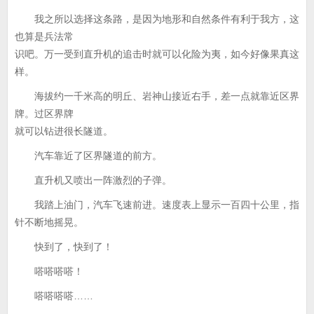
我之所以选择这条路，是因为地形和自然条件有利于我方，这
也算是兵法常
识吧。万一受到直升机的追击时就可以化险为夷，如今好像果真这
样。
海拔约一千米高的明丘、岩神山接近右手，差一点就靠近区界
牌。过区界牌
就可以钻进很长隧道。
汽车靠近了区界隧道的前方。
直升机又喷出一阵激烈的子弹。
我踏上油门，汽车飞速前进。速度表上显示一百四十公里，指
针不断地摇晃。
快到了，快到了！
嗒嗒嗒嗒！
嗒嗒嗒嗒……