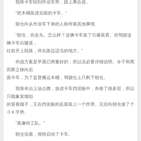
我将卡车转到作业车旁，踩上离合器。
“把木桶装进后面的卡车。”
朝仓向从作业车下来的人吩咐着其他事情。
“朝仓，你走头。怎么样？这辆卡车装了引爆装置。你驾驶这
辆卡车出隧道，
往前开上段路，停在路边适当的地方。”
作战方案是早晨已商量好的，所以没必要详细说明。令子和黑
田辉之栘向后
面卡车，为了监督搬运木桶，驾驶位上只剩下朝仓。
我将布沾上油点燃，放进卡车挡泥板中，布卷了很多层，所以
只能象发烟似
的冒着烟子，又在挡泥板的反面装上一个炸弹。完后向朝仓做了个
０Ｋ手势。
“真像特工队。”
朝仓说着，很快启动了卡车。