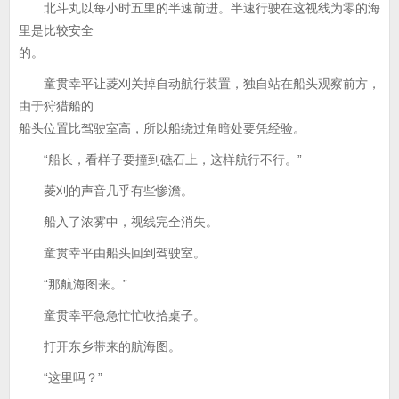
北斗丸以每小时五里的半速前进。半速行驶在这视线为零的海
里是比较安全
的。
童贯幸平让菱刈关掉自动航行装置，独自站在船头观察前方，
由于狩猎船的
船头位置比驾驶室高，所以船绕过角暗处要凭经验。
“船长，看样子要撞到礁石上，这样航行不行。”
菱刈的声音几乎有些惨澹。
船入了浓雾中，视线完全消失。
童贯幸平由船头回到驾驶室。
“那航海图来。”
童贯幸平急急忙忙收拾桌子。
打开东乡带来的航海图。
“这里吗？”