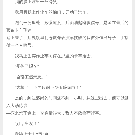
我的脸上浮出一丝冷笑。
我用脚踩上作业车的油门，开动了汽车。
跑到一公里处，放慢速度。后面响起喇叭信号。是留在最后的
预备卡车飞速
追上来了。后视镜里朝仓就像表演车技般的从窗外伸出身子，手指
做一个Ｖ暗号。
我马上丢弃作业车向停在那里的卡车走去。
“受伤了吗？”
“全部安然无恙。”
“太棒了，下面只剩下突破盛岗啦！”
是的，到达盛岗的时间还不到一小时。从这里出去，便可以进
入大动脉线—
—东北汽车道上，交通量很大，敌人不敢鲁莽行事。
“好，出发！”
我跳上卡车驾驶台。