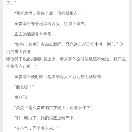
了。”
“我喜欢酒，雾停了后，请给我暍点。”
童贯幸平专心地弹着舌头，往岸上望去。
正面的酒店非常热闹。
“好啦，穷鬼们去加点荤吧。只允许上岸三个小时。别忘了你
们的重大任务，
即使醉了也必须回到船上来。看来雾什么时候散还不知道。我们在
半夜零点起航！”
童贯幸平便叮咛，边发给每人三万元作为酒饭钱。
“船长呢？”
菱刈问。
“混蛋！这么贵重的货在船上，还能不守？”
“哦，明白了。我们买些上特产来。”
“真小气，弄个美人来。”