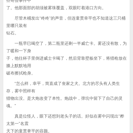
些奇怪事件中
了。他那面部的胡须被雾珠覆盖，双眼盯着港口方向。
尽管木桶发出“咚咚”的声音，但连童贯幸平也不知道这三只桶
里哪只装有
钻石。
一瓶早巳喝空了，第二瓶里还剩一半威亡卡。雾还没有散，为
了暖和一下身
子，他往杯子里倒进威士卡喝了，然后背靠壁板坐下，将猎枪放在
膝上默默地用
破布擦拭枪身。
“怎么样，幸平，简直成了丧家之犬。北方的尽头有人类生
存，雾中照样有
猎物出没。是大炮改变了本性。炮战中，弹坑中留下了自己的灵
魂。”
真是位怪人，眼下还想到老头子的话。好似在雾中闪现出“桦
太第一”名震
天下的童贯聿平的容颜。