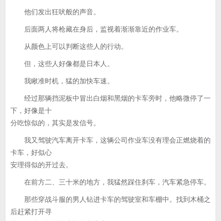
他们发出狂吠般的声音。
后面两人将枪藏在身后，监视着渐渐靠近的作业车。
从颜色上可以判断这些人的行动。
但，这些人好像都是日本人。
我瞅准时机，猛的加快车速。
经过那辆挡泥板中冒出白烟和黑烟的卡车旁时，他略微停了一
下，好像是十
分吃惊似的，其实是发信号。
我又驾驶汽车离开卡车，这辆公司作业车没有理会正燃烧着的
卡车，好似心
安理得似的开过去。
在前方二、三十米的地方，我猛然踩住刹车，汽车紧急停车。
那些穿战斗服的男人钻进卡车的驾驶室和车棚中。找到木桶之
后赶紧打开寻