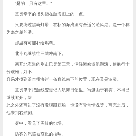
“是的，只有这里。”
童贯幸平的指头指在航海图上的一点。
只要绕过黑崎灯塔，在标的海湾里有合适的避风港。是一个称
为岛之越的港。
那里有可能补给燃料。
北斗丸继续往三陆冲南下。
离开北海道的刚走已是第三天，津轻海峡激浪翻滚，使航行十
分艰难，好不
容易才找到沿本州海岸一条直线南下的位置，现在又是浓雾。
童贯聿平把航线变更记入航海日记里。写进由于有雾，不得已
继续避开，除
此之外还写进了没有发现跟踪船，也没有异常情况等，写完之后，
他来到右舷侧。
雾中，看见了黑崎的灯塔。
防雾的汽笛被哀似的拉响。