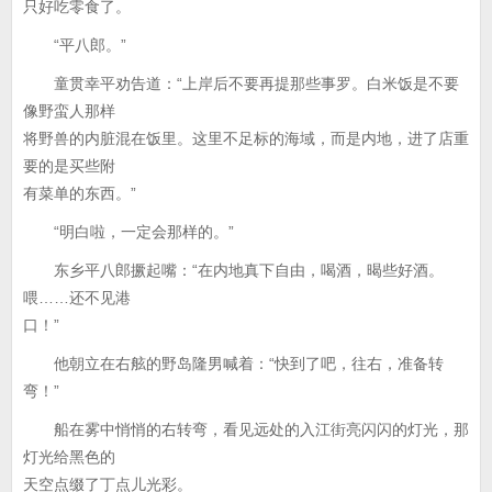
只好吃零食了。
“平八郎。”
童贯幸平劝告道：“上岸后不要再提那些事罗。白米饭是不要
像野蛮人那样
将野兽的内脏混在饭里。这里不足标的海域，而是内地，进了店重
要的是买些附
有菜单的东西。”
“明白啦，一定会那样的。”
东乡平八郎撅起嘴：“在内地真下自由，喝酒，暍些好酒。
喂……还不见港
口！”
他朝立在右舷的野岛隆男喊着：“快到了吧，往右，准备转
弯！”
船在雾中悄悄的右转弯，看见远处的入江街亮闪闪的灯光，那
灯光给黑色的
天空点缀了丁点儿光彩。