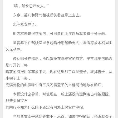
“嘻，船长忌讳女人。”
东乡、菱刈和野岛相视后笑着往岸上走去。
北斗丸安静了。
船内本来是很狭窄的，可同事们上岸以后就显得十分宽敞。
童贯幸平在驾驶室里拿起猎枪朝船舱走去，看看存放木桶周围
又无动静。
传动部分在船尾，所以货舱在驾驶室的前方。平常那里的舱盖
是打开的，将
猎获的海报用吊车放下去。现在这里加了双层盖子。取掉盖子，从
小梯子上下去，
充满兽物的血腥味中有三只闭着盖子的木桶阴冶地放在舱底。
木桶没什么异常。时值现在，船上还没有遭到袭击相被跟踪。
那些失掉宝石
的同行不知为什么眼下还没有向海上保安厅申报。
当然童贯幸平感到并非不可思议。如果申报的话，秘密就会全