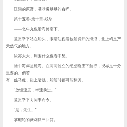
辽阔的原野，洒满暖烘烘的舂晖。
第十五卷·第十章·残杀
——北斗丸也沿海路南下。
童贯幸平站在船头，眼睛注视着被船劈开的海浪，北上崎是产
天然气的地方。
浓雾太大，周围什么也看不见。
陆中海岸是魔海。在高高耸立的绝壁断崖下航行，视界是十分
重要的。倘若
有一丝马虎，碰上暗礁，船随时都可能翻沉。
“放慢速度，半速前进。”
童贯幸平向同事命令。
“是，先生。”
掌舵轮的菱刈良三回答。