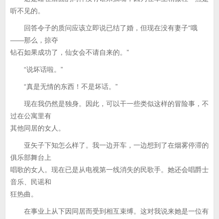
听不见的。
回答令子的质问应该立即说已结了婚，但现在没有妻子“哦
——那么，掠夺
钻石如果成功了，仙女会不请自来的。”
“说坏话啦。”
“真是无情的东西！不是坏话。”
现在我仍然是独身。因此，可以干一些类似这样的冒险事，不
过在公寓里有
其他同居的女人。
亚矢子下知怎么样了。我一边开车，一边想到了在烟雾停滞的
俱乐部舞台上
唱歌的女人。现在已是从电视第一线消失的民歌手。她还会唱爵士
音乐、民谣和
狂热曲。
在事业上从下因同居而受到相互束缚。这对我说来她是一位有