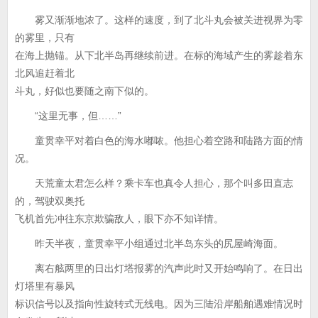
雾又渐渐地浓了。这样的速度，到了北斗丸会被关进视界为零
的雾里，只有
在海上抛锚。从下北半岛再继续前进。在标的海域产生的雾趁着东
北风追赶着北
斗丸，好似也要随之南下似的。
“这里无事，但……”
童贯幸平对着白色的海水嘟哝。他担心着空路和陆路方面的情
况。
天荒童太君怎么样？乘卡车也真令人担心，那个叫多田直志
的，驾驶双奥托
飞机首先冲往东京欺骗敌人，眼下亦不知详情。
昨天半夜，童贯幸平小组通过北半岛东头的尻屋崎海面。
离右舷两里的日出灯塔报雾的汽声此时又开始鸣响了。在日出
灯塔里有暴风
标识信号以及指向性旋转式无线电。因为三陆沿岸船舶遇难情况时