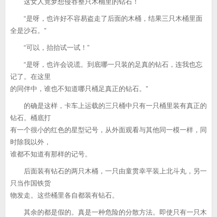
这女人竟梦想侵吞整只木桶里的钻石！
“是呀，也许好不容易盗走了后面的木桶，结果三只木桶里面
全是沙石。”
“可以，抬抬试一试！”
“是呀，也许会说谎。到底哪一只装的足真的钻石，连我也忘
记了。在这里
的同伴中，谁也不知道哪只桶足真正的钻石。”
的确是这样，卡车上运载的三只桶中只有一只桶里装有真正的
钻石。桶底打
有一个很小的红色的星型记号，从外面观看与其他同一模一样，同
时除我以外，
谁都不知道有那样的记号。
后面装有钻石的两只木桶，一只由童贯幸平装上北斗丸，另一
只当作国铁货
物发走。这些桶里各自都装有钻石。
其余的都是假的。真是一种危险的分散方法。即使只有一只木