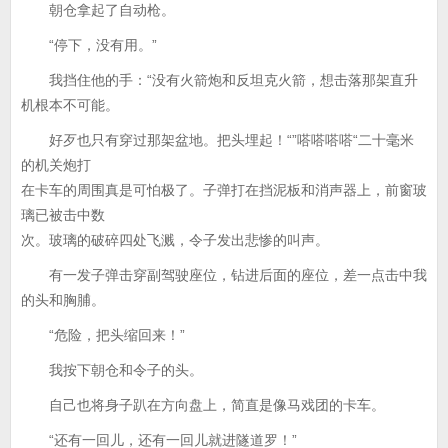
朝仓拿起了自动枪。
“停下，没有用。”
我挡住他的手：“没有火箭炮和反坦克火箭，想击落那架直升
机根本不可能。
好歹也只有穿过那架盆地。把头埋起！“”嗒嗒嗒嗒“二十毫米
的机关炮打
在卡车的周围真是可怕极了。子弹打在挡泥板和消声器上，前窗玻
璃已被击中数
次。玻璃的破碎四处飞溅，令子发出悲惨的叫声。
有一发子弹击穿副驾驶座位，钻进后面的座位，差一点击中我
的头和胸脯。
“危险，把头缩回来！”
我按下朝仓和令子的头。
自己也将身子趴在方向盘上，简直是像马戏团的卡车。
“还有一回儿，还有一回儿就进隧道罗！”