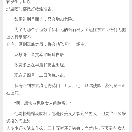
有发生，所以
那里随时部做好救难准备。
如果进到里面去，只会增加危险。
为了将那个价值数千亿日元的钻石桶安全运往东京，任何无把
握的行动都不
允许。否则沉船之后，将会鸡飞蛋打一场空。
麻烦呀，童贯幸平喃喃自语。
浓雾多是在早晨和夜里出现。
现在是四月十二日傍晚八点。
从海路到东京湾还需花四、五天。他回到驾驶舱，菱刈良三正
在握舵。
“啊，想快点见到女人的脸蛋。”
他奇怪地蠕动腰杆，他是位受女人欢迎的男人，但要当一位够
资格的海上男
人多少还欠缺点什么。三十五岁还是独身，当然很少享受到与女人