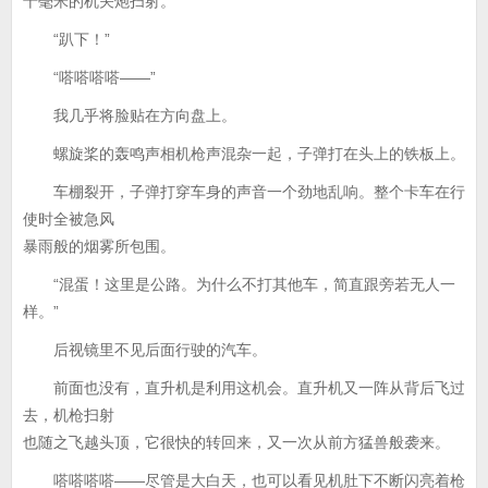
十毫米的机关炮扫射。
“趴下！”
“嗒嗒嗒嗒——”
我几乎将脸贴在方向盘上。
螺旋桨的轰鸣声相机枪声混杂一起，子弹打在头上的铁板上。
车棚裂开，子弹打穿车身的声音一个劲地乱响。整个卡车在行
使时全被急风
暴雨般的烟雾所包围。
“混蛋！这里是公路。为什么不打其他车，简直跟旁若无人一
样。”
后视镜里不见后面行驶的汽车。
前面也没有，直升机是利用这机会。直升机又一阵从背后飞过
去，机枪扫射
也随之飞越头顶，它很快的转回来，又一次从前方猛兽般袭来。
嗒嗒嗒嗒——尽管是大白天，也可以看见机肚下不断闪亮着枪