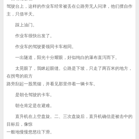
驾驶台上，这样的作业车经常被丢在公路旁无人问津，他们擅自作
主，只借半天。
踩上油门。
作业车很快出发了。
作业车的驾驶要领同卡车相同。
一出隧道，阳光十分耀眼，好似纯白的瀑布直泻而下。
太晃眼了，我眯起眼缝。公路是下坡，只走了两百米的地方，
在拐弯的前方
路旁刮起一股黑烟，并看见那里停着一辆卡车。
是朝仓驾驶的卡车。
朝仓肯定是在避难。
直升机在上空盘旋。二、三次盘旋后，直升机确信是被击中的
目标后，像惊
一般地慢慢悠悠往下滑。