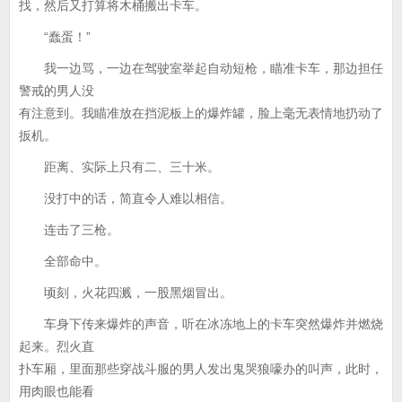
找，然后又打算将木桶搬出卡车。
“蠢蛋！”
我一边骂，一边在驾驶室举起自动短枪，瞄准卡车，那边担任
警戒的男人没
有注意到。我瞄准放在挡泥板上的爆炸罐，脸上毫无表情地扔动了
扳机。
距离、实际上只有二、三十米。
没打中的话，简直令人难以相信。
连击了三枪。
全部命中。
顷刻，火花四溅，一股黑烟冒出。
车身下传来爆炸的声音，听在冰冻地上的卡车突然爆炸并燃烧
起来。烈火直
扑车厢，里面那些穿战斗服的男人发出鬼哭狼嚎办的叫声，此时，
用肉眼也能看