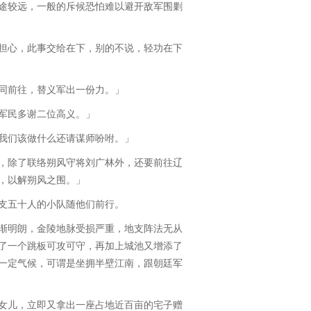
途较远，一般的斥候恐怕难以避开敌军围剿
心，此事交给在下，别的不说，轻功在下
前往，替义军出一份力。」
军民多谢二位高义。」
们该做什么还请谋师吩咐。」
除了联络朔风守将刘广林外，还要前往辽
，以解朔风之围。」
五十人的小队随他们前行。
明朗，金陵地脉受损严重，地支阵法无从
了一个跳板可攻可守，再加上城池又增添了
一定气候，可谓是坐拥半壁江南，跟朝廷军
儿，立即又拿出一座占地近百亩的宅子赠