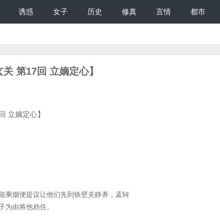
诱惑
女子
历史
修真
言情
都市
玄关 第17回 立嫡定心】
7回 立嫡定心】
乘烟便提议让他们先到铁壁关静养，孟轲
子为由将他劝住。