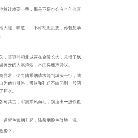
算计戏耍一番，那是不是也会有个什么喜
大腿，嗔道：「不许胡思乱想，你若想学
」
，慕容熙和北城露在金陵长大，见惯了飘
里黄云的大漠烽烟，不由得连声赞叹。
异常，便向陆乘烟请求能到城头一行，陆
自为他们引路，孟轲和孔丘不由闻到一股阴
了坏水。
司其责，军旗乘风而动，飘逸出一股铁血
道紫色狼烟升起，陆乘烟脸色倏地一沉。
敌袭？」