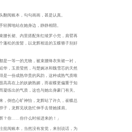
翻阅账本，勾勾画画，甚是认真。
轻脚地站在她身边，静静相陪。
腰长裙、内里搭配朱红绫罗小兜，肩臂再
个蓬松的发髻，以龙辉相送的玉蝶簪子别好
是一等一的尤物，被束腰绛衣朱裙一衬，
铅华，玉质莹然，与楚婉冰和魏雪芯的天然
得是一份成熟华贵的风韵，这种成熟气质唯
股高高在上的妖娆熟媚，而崔蝶更偏重于知
而凝练出的气质，这也与她出身豪门有关。
，倒也心旷神怡，龙辉站了许久，崔蝶总
脖子，龙辉见状急忙伸手去替她揉肩。
？你……你什么时候进来的！」
批阅账本，当然没有发觉，来别说话，为