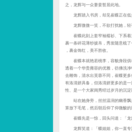
之，龙辉与一众妻妾暂居此地。
龙辉踏入书房，却见崔蝶正在低头
龙辉微微一笑，不欲打扰她，轻手
崔蝶此刻上套窄袖襦衫、下系着束
裹一条碎花薄纱披帛，秀发随意梳了
，裹金饰红，美不胜收。
崔蝶本就艳若桃李，容貌身段俱都
透着一个华贵雍容的优雅，彷佛洗净
去雕饰，清水出芙蓉不同，崔蝶更多
有洛清妍具备，但洛清妍更多的是一
性、是一个大家闺秀经过岁月的沉淀
站在她身旁，丝丝温润的幽香飘来
算放下毛笔，然后朝后仰了仰微酸的
崔蝶先是一惊，回头问道：「龙辉
龙辉笑道：「蝶姐姐，你一直专注