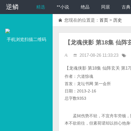
逆鳞
精选
**小说
绝品
同居
古典
您现在的位置是：
首页
>
历史
手机浏览扫描二维码
【龙魂侠影 第18集 仙阵
2017-08-26 11:33:23
【龙魂侠影 第18集 仙阵玄关 第1
作者：六道惊魂
首发：龙坛书网 第一会所
日期：2013-2-16
总字数9353
孟轲伤势不轻，不宜舟车劳顿，陆
本不欲前往，但素荷珺却以担心他身