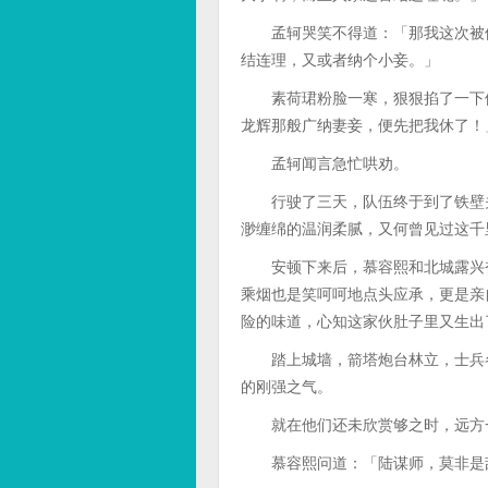
孟轲哭笑不得道：「那我这次被他
结连理，又或者纳个小妾。」
素荷珺粉脸一寒，狠狠掐了一下他
龙辉那般广纳妻妾，便先把我休了！
孟轲闻言急忙哄劝。
行驶了三天，队伍终于到了铁壁关
渺缠绵的温润柔腻，又何曾见过这千
安顿下来后，慕容熙和北城露兴奋
乘烟也是笑呵呵地点头应承，更是亲
险的味道，心知这家伙肚子里又生出
踏上城墙，箭塔炮台林立，士兵各
的刚强之气。
就在他们还未欣赏够之时，远方一
慕容熙问道：「陆谋师，莫非是