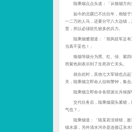
陆乘烟点点头道：「从狼烟方向判
如今的北疆已不比往年，相较于昔
一二万的人马，还要分守八大边镇，
责，所以必须驻扎较多的兵力。
陆乘烟蹙眉道：「朔风驻军足有五
当真不妥也！」
狼烟等级分为黑、红、绿、紫四种
而紫色则表示到了生死存亡关头。
就在此时，其他七大军镇也点起了
关，陆乘烟立即命人拉响警钟，集合
陆乘烟立即命令各部派出斥候探明
交代任务后，陆乘烟眉头紧锁，微
气也？」
陆乘烟道：「陆某若没猜错，敌军
镇水源，另外清水河亦是连接辽东水