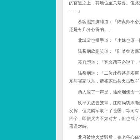
的官道之上，其地位至关紧要。但路
……」
慕容熙拍胸脯道：「陆谋师不必担
还是有几分心得的。」
北城露也拱手道：「小妹也愿一同
陆乘烟欣慰笑道：「陆某替边塞
慕容熙道：「客套话不必说了，我
陆乘烟道：「二位此行甚是艰巨，
东与崔家联系，请崔家出兵夹击敌军
两人应了一声是，陆乘烟便命一支
铁壁关战云笼罩，江南局势则渐渐
发挥，但龙麟军取下了苍孁，等同有
四个，即便兵力不如对方，但也成了
遥遥对峙。
龙府被地火焚毁后，秦老爷心痛女