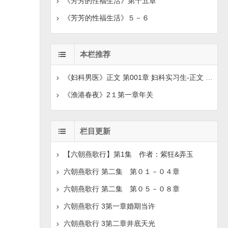
《芳芳的性福生活》第十五章
《芳芳的性福生活》５－６
本栏推荐
《妇科男医》正文 第001章 妇科实习生-正文 第008章
《渔港春夜》2１第一章年关
栏目更新
【六朝燕歌行】第1集 作者：紫狂&弄玉
六朝燕歌行 第二集 第０１－０４章
六朝燕歌行 第二集 第０５－０８章
六朝燕歌行 3第一章婚期当许
六朝燕歌行 3第二章井底天光