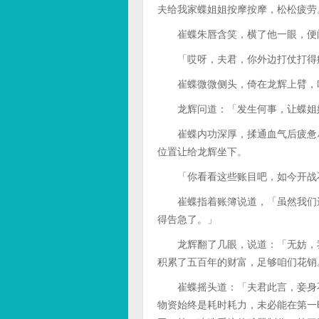
夫给我家蝶姐姐按摩按摩，松松疲劳
崔蝶朱唇含笑，横了他一眼，便
「哎呀，夫君，你外边打仗打得痛
崔蝶微微侧头，倚在龙辉上臂，
龙辉问道：「发生何事，让蝶姐
崔蝶内功深厚，揉通血气后疲惫尽
位置让给龙辉坐下。
「你看看这些账目吧，如今开战不
崔蝶指着账簿说道，「虽然我们还
得告急了。」
龙辉翻了几眼，说道：「无妨，我
积累了五百年的财富，足够咱们花销
崔蝶摇头道：「夫君此言，妾身不
物资始终是耗时耗力，未必能在第一