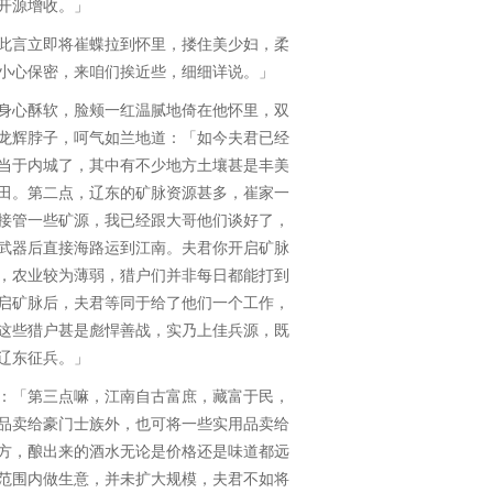
开源增收。」
言立即将崔蝶拉到怀里，搂住美少妇，柔
小心保密，来咱们挨近些，细细详说。」
心酥软，脸颊一红温腻地倚在他怀里，双
龙辉脖子，呵气如兰地道：「如今夫君已经
当于内城了，其中有不少地方土壤甚是丰美
田。第二点，辽东的矿脉资源甚多，崔家一
接管一些矿源，我已经跟大哥他们谈好了，
武器后直接海路运到江南。夫君你开启矿脉
，农业较为薄弱，猎户们并非每日都能打到
启矿脉后，夫君等同于给了他们一个工作，
这些猎户甚是彪悍善战，实乃上佳兵源，既
辽东征兵。」
「第三点嘛，江南自古富庶，藏富于民，
品卖给豪门士族外，也可将一些实用品卖给
方，酿出来的酒水无论是价格还是味道都远
范围内做生意，并未扩大规模，夫君不如将