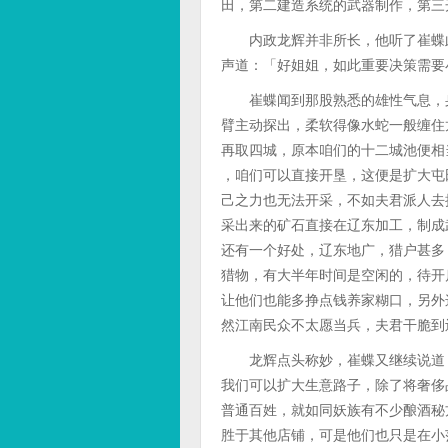
田，第二建造系统的武器制作，第三
内政龙辉并非所长，他听了崔蝶此
声道：「好姐姐，如此重要决策需要
崔蝶闻到那股熟悉的雄性气息，身
臂主动探出，柔软得像水蛇一般缠住
再取四城，原本咱们的十二城池便相
，咱们可以直接开垦，这便是扩大屯
己之力也无法开采，不如夫君派人去
采出来的矿石直接在辽东加工，制成
还有一个好处，辽东地广，猎户甚多
猎物，有大半年时间是空闲的，待开
让他们也能多挣点钱养家糊口，另外
然江南民众不太愿当兵，夫君干脆到
龙辉点头称妙，崔蝶又继续说道：
我们可以扩大生意路子，除了将奢侈
普通百姓，就如同妖族有不少酿酒秘
胜于其他店铺，可是他们也只是在小