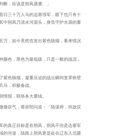
断，应该是朔风遇袭。」
日三十万人马的边塞强军，眼下也只有十
其中朔风乃清水河源头，身负守护水源的重
万，如今竟然也发出紫色狼烟，看来情况
颜色，黑色为最低级，只是一般的战况，
紫色狼烟，凝重压迫的战云瞬间笼罩铁壁
兵马，积极备战。
情报，联络各大重镇。
微叹气，慕容熙问道：「陆谋师，何故叹
的真正目标是在朔风，朔风不但是边塞军
域的河道，陆路上朔风更是处在辽东入北疆