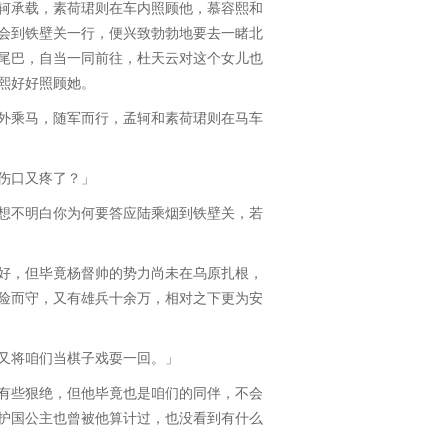
承载，素荷珺则在车内照顾他，慕容熙和
会到铁壁关一行，便兴致勃勃地要去一睹北
尾巴，自当一同前往，杜天云对这个女儿也
熙好好照顾她。
乘马，随军而行，孟轲和素荷珺则在马车
伤口又疼了？」
不明白你为何要答应陆乘烟到铁壁关，若
，但毕竟杨督帅的势力尚未在乌原扎根，
险而守，又有雄兵十余万，相对之下更为安
将咱们当棋子戏耍一回。」
些狠绝，但他毕竟也是咱们的同伴，不会
护国公主也曾被他算计过，也没看到有什么