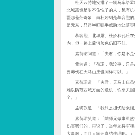
杜天云特地安排了一辆马车给孟轲
北城露也是耐不住性子的人，见有机
疆那苍茫奇象，而杜娇则是慕容熙的
是无奈，只得半叮嘱半威胁地让慕容
慕容熙、北城露、杜娇和孔丘在外
内，但一路上孟轲脸色仍旧不佳。
素荷珺问道：「夫君，你是不是
孟轲道：「荷珺，我没事，只是想
要养伤在天马山庄也同样可以。」
素荷珺道：「夫君，天马山庄虽好
难以防范西域方面的危机，铁壁关据
全。」
孟轲叹道：「我只是担忧陆乘烟又
素荷珺笑道：「陆师兄做事虽然有
伤害我们的，再说了，当年龙将军和
大事啊，而且人家还喜结连理呢。」