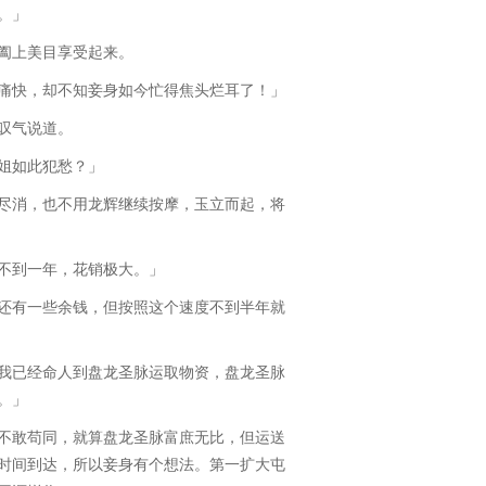
。」
阖上美目享受起来。
快，却不知妾身如今忙得焦头烂耳了！」
叹气说道。
姐如此犯愁？」
消，也不用龙辉继续按摩，玉立而起，将
到一年，花销极大。」
有一些余钱，但按照这个速度不到半年就
已经命人到盘龙圣脉运取物资，盘龙圣脉
。」
敢苟同，就算盘龙圣脉富庶无比，但运送
时间到达，所以妾身有个想法。第一扩大屯