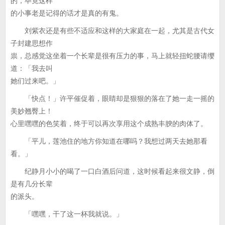
的，毕竟这样
的小事老是记得的话才是真的有鬼。
刘紫衣还是有些不适应和这样的大家庭在一起，尤其是古代女
子封建思想作
祟，总感觉这坐着一个长辈是很有压力的事，马上就轻扭蛇腰请缨
道：「我去叫
她们过来吧。」
「快点！」许平催促着，眼睛却是狠狠的落在了她一走一摇的
美妙翘臀上！
心里嘿嘿的色笑着，终于可以再次享用这个成熟丰腴的肉体了。
「平儿，莲池住的地方你知道在哪吗？我想过两天去她那看
看。」
纪静月小小的喝了一口白酒后问道，这时候看起来很文静，倒
是有几分长辈
的派头。
「嘿嘿，干了这一杯我就说。」