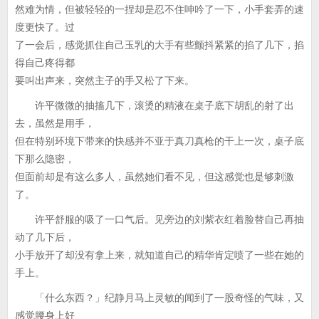
然难为情，但被轻轻的一捏却是忍不住呻吟了一下，小手套弄的速
度更快了。过
了一会后，感觉抓住自己玉乳的大手有些颤抖紧紧的掐了几下，掐
得自己疼得都
要叫出声来，突然主子的手又松了下来。
许平微微的抽搐几下，滚烫的精液在桌子底下胡乱的射了出
去，虽然是用手，
但在特别环境下带来的快感并不亚于真刀真枪的干上一次，桌子底
下那么隐密，
但面前却是有这么多人，虽然她们看不见，但这感觉也是够刺激
了。
许平舒服的吸了一口气后。见旁边的刘紫衣红着脸替自己再抽
动了几下后，
小手放开了却没有拿上来，就知道自己的精华肯定喷了一些在她的
手上。
「什么东西？」纪静月马上灵敏的闻到了一股奇怪的气味，又
感觉腰身上好