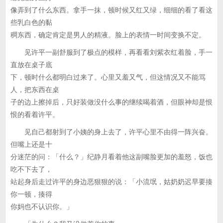
像弄到了什么东西。拿手一抹，顿时候又红又绿，细细的看了看这
些乳白色的黏
稠东西，确定肯定是男人的精液。脸上的表情一时间变换不定。
见许平一副舒服到了极点的模样，再看看刘紫衣红着脸，手一
直放在桌子底
下，顿时什么都明白过来了。心里又羞又气，但这情况又不能骂
人，把东西在桌
子的边上擦掉后，只好装做没什么事的继续喝着酒，但眼神却是恨
恨的看着许平。
见自己都射到了小姨的身上去了，许平心里不由得一阵兴奋。
但嘴上还是十
分迷茫的问：「什么？」纪静月看着他这副嘴脸更加的羞怒，饭也
吃不下去了，
站起身后走过许平的身边恶狠狠的说：「小流氓，姑奶奶迟早要揍
你一顿，揍得
你妈也不认识你。」