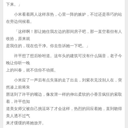
下来。」
小米看着两人这样亲热，心里一阵的嫉妒，不过还是乖巧的站
在旁边伺候着。
「这样啊！那让她住我左边的那间房子吧，那一直空着但有人
收拾，原来就
是我住的，现在也干净。你去告诉她一下吧。」
许平想了想后吩咐道。这年头的建筑可没有什么隔音，老子今
晚让你听一晚
上的叫春，就不信你不动摇。
小米应了一声后有点失落的走了出去，刘紫衣见没别人在，突
然凑上前将朱
唇送到了许平的嘴边，像发泄一样的伸出柔软的小香舌疯狂的索取
着，许平也知
道美女师父被自己挑逗坏了才会这样，热烈的回应着她，直到吻得
美人透不过气
来才缓缓的将她放开。