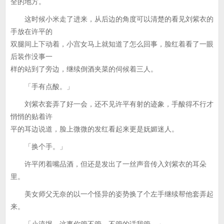
全的地方。
这时候小米走了进来，从后边的角度可以清楚的看见刘紫衣的
手放在许平的
双腿间上下动着，小宫女马上就知道了怎么回事，脸红着看了一眼
后装作没事一
样的站到了旁边，继续倒酒夹菜的伺候着三人。
「手有点酸。」
刘紫衣套弄了好一会，还不见许平有射的迹象，手酸得不行才
悄悄的贴着许
平的耳边说道，脸上微微的发红看起来更是妩媚迷人。
「换个手。」
许平闭着嘴品酒，但还是发出了一丝声音传入刘紫衣的耳朵
里。
美女师父无奈的以一个怪异的姿势换了个左手继续帮他套弄起
来。