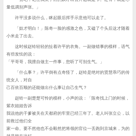
量低调别声张。」
许平没多说什么，眯起眼后挥手示意他可以走了。
「奴才明白！」陈奇一脸的感激之色，又磕了个头后这才随着
小米走了出去。
这时候赵铃轻轻的扯着许平的衣角。一副做错事的模样，语气
有些发怯的说：
「平哥哥，我擅自做主一件事，您听了可别生气。」
「什么事？」许平倒有点奇怪了，赵铃是绝对的贤慧乖巧的传
统女人，对自
己百依百顺的还能做出什么事让自己生气？
赵铃一副楚楚可怜的模样，小声的说：「陈奇找上门的时候，
紫衣姐姐告诉
我说他的干爹被关在天都府的牢里已经三年了。老人叫张立公，以
前救过他们全
家一命。要不然他也不会毅然把将领的官位一丢跑到京城来，为的