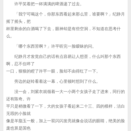
许平笑着把一杯满满的啤酒递了过去。
「我宁可喝这个，你那东西看起来那么苦，谁要啊？」纪静月
摇了摇头，把
杯里剩余的白酒喝了下去，眼神却是有些空洞，不知道在思考什
么。
「哪个东西苦啊？」许平听完一脸暧昧的问。
纪静月才发觉自己的话有点容易让人想歪，什么叫那个东西
啊，忍不住啐了
一口，狠狠的瞪了许平一眼，脸却不由得红了一下。
旁边的赵铃看着这一幕，心里顿时想到了什么。
没一会，刘紫衣就领着一大一小两个女孩子走了进来，同行的
还有陈奇。许
平只是稍微看了一下，大的女孩子看起来二十三、四的模样，洁白
无瑕的小脸就
像是羊脂玉一般，加上一双闪闪发亮就像会说话的眼睛，绝美的脸
庞也算是国色