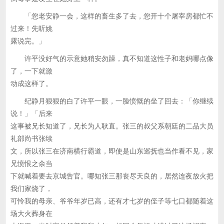
「您老安静一会，这样的畜生多了去，您开十个屠宰房都忙不
过来！先听姚
露说完。」
许平没好气的示意她稍安勿躁，真不知道这性子和老妈哪点像
了，一下就激
动成这样了。
纪静月狠狠的白了许平一眼，一脸愤慨的坐了回去：「你继续
说！」「后来
这事被兄长知道了，兄长为人耿直。张三的叔父系朝廷的二品大员
礼部尚书张续
文，所以张三在济南横行霸道，即使是山东巡抚也当作看不见，家
兄愤恨之余当
下就喊着要去京城告官。哪知张三那丧尽天良的，居然连夜放火把
我们家烧了，
可怜我的母亲、爷爷年岁已高，还有才七岁的侄子等七口都随着这
场大火葬身在