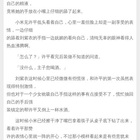
自己的精液，
竟将她的手放在小嘴上仔细的舔了起来。
小米见许平低头看着自己，心里一羞但脸上却是一副享受的表
情，一边仔细
的舔着刘紫衣的手指一边妩媚的看向自己，清纯无辜的眼神看得人
热血沸腾啊。
「怎么了？」许平看完后装做不知道的问道。
「没什么，主子您喝酒。」
刘紫衣这时候心里已经微微有些慌张，和许平的第一次虽然表
现得特别激情，
但也对于一个少女吮吸自己手指这样的事有点接受不了，慌忙抽回
自己的手后强
装镇定的帮许平又倒上一杯水酒。
这时候小米已经擦干净了嘴巴拿着筷子从桌子底下钻了出来，
看着许平那赞
许的表情心里就一阵的开心，不过那小模样看起来是有些意犹未