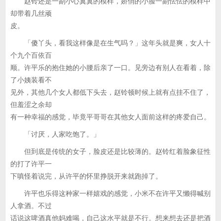
赵铃还是一副小心翼翼的模样，娇俏的小脸一副怯怯的模样中
却带着几丝顽
皮。
「傻丫头，看我这样像是在生气吗？」这年头就是爽，女人十
个九个百依百
顺。许平乐的抱住她的小腰后亲了一口。见旁边有别人在看着，除
了小姨装看不
见外，其他几个女人都低下头去，赵铃顿时候上就有点挂不住了，
但羞涩之余却
有一种幸福的感觉，毕竟平哥哥在其他女人面前这样的疼爱自己。
「讨厌，人家吃饱了。」
但到底是传统的女子，脸皮还是比较薄的。赵铃红着脸象征性
的打了许平一
下嗔怪着说完，从许平的怀里挣脱开来就跑掉了。
许平也乐得这种家一样嬉戏的感觉，小米不在许平又懒得喊别
人拿酒。不过
话说这啤酒真他妈难喝，自己这水平就是不行。想来想去还是把酒