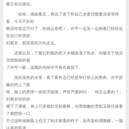
蜜又有点激动。
「哈哈，谁能看见，再说了老子和自己老婆洗鸳鸯浴谁管得
着，今天不好好
教训你肯定不行了，你就认命吧！」许平一边笑一边抱着已经软化
在自己怀里的
刘紫衣，朝浴室的方向走去。
进屋以后，丫鬟们利索的把大木桶装满了热水。刘紫衣下地后
含情脉脉的看
了许平一眼，温顺的伺候许平将衣服脱下。
泡在温热的水里，看了看外边已经是华灯初上的黑夜。许平舒
服的闭上了眼
睛，脸上的表情一改轻浮嬉闹，声音严肃的问：「你怎么看的？」
刘紫衣轻轻的
褪下了薄裙，身上只穿着肚兜和亵裤，光滑细嫩的雪肌玉肤任谁看
了都想咬一口。
不过这时候她脸上也没了刚才娇羞的样子，反而是粉眉微皴，一脸
认真的答道：