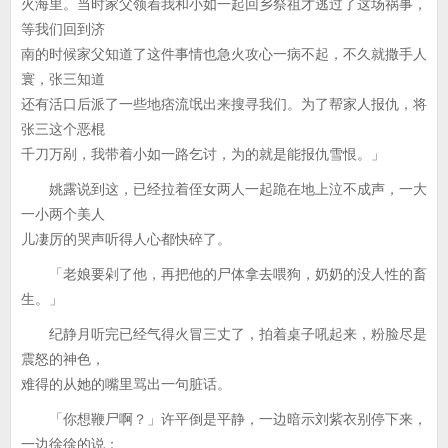
火海里。当时家父领着我和小如一起回乡祭祖才逃过了这场祸事，
等我们回到济
南的时候家父知道了这件事情也急火攻心一病不起，不久就撒手人
寰，张三知道
还有活口后派了一些地痞流氓出来搜寻我们。为了帮家人报仇，将
张三这个恶棍
千刀万剐，我带着小如一路乞讨，为的就是能报仇雪恨。」
姚露说到这，已经拉着侄女两人一起跪在地上泣不成声，一大
一小两个美人
儿凄厉的哭声听得人心都快碎了。
「老娘要剁了他，再把他的尸体拿去喂狗，奶奶的没人性的畜
生。」
纪静月听完已经气得火冒三丈了，拍着桌子吼起来，粉脸尽是
震怒的神色，
难得的从她的嘴里骂出一句脏话。
「你想鞭尸啊？」许平倒是平静，一边暗示刘紫衣别停下来，
一边徐徐的说：