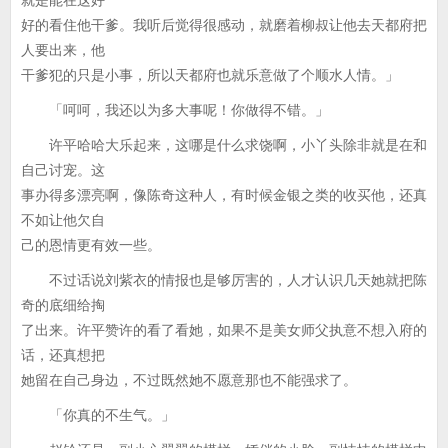
就是能在这好
好的看住他干爹。我听后觉得很感动，就磨着柳叔让他去天都府把
人要出来，他
干爹犯的只是小事，所以天都府也就乐意做了个顺水人情。」
「呵呵，我还以为多大事呢！你做得不错。」
许平哈哈大乐起来，这哪是什么求饶啊，小丫头除非就是在和
自己讨宠。这
事办得多漂亮啊，像陈奇这种人，有时候金银之类的收买他，还真
不如让他欠自
己的恩情更有效一些。
不过话说刘紫衣的情报也是够厉害的，人才认识几天她就把陈
奇的底细给掏
了出来。许平赞许的看了看她，如果不是美女师父执意不想入府的
话，还真想把
她留在自己身边，不过既然她不愿意那也不能强求了。
「你真的不生气。」