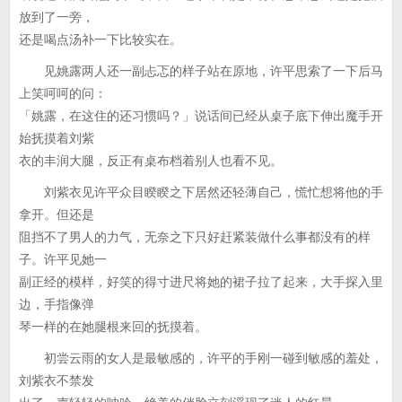
放到了一旁，
还是喝点汤补一下比较实在。
见姚露两人还一副忐忑的样子站在原地，许平思索了一下后马
上笑呵呵的问：
「姚露，在这住的还习惯吗？」说话间已经从桌子底下伸出魔手开
始抚摸着刘紫
衣的丰润大腿，反正有桌布档着别人也看不见。
刘紫衣见许平众目睽睽之下居然还轻薄自己，慌忙想将他的手
拿开。但还是
阻挡不了男人的力气，无奈之下只好赶紧装做什么事都没有的样
子。许平见她一
副正经的模样，好笑的得寸进尺将她的裙子拉了起来，大手探入里
边，手指像弹
琴一样的在她腿根来回的抚摸着。
初尝云雨的女人是最敏感的，许平的手刚一碰到敏感的羞处，
刘紫衣不禁发