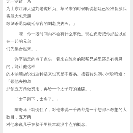
无一活命，系
为山东江洋大盗刘老虎所为。草民来的时候听说朝廷已经准备派兵
将胆大包天胆
敢刺杀退隐朝廷命官的刘老虎剿灭。」
「嗯，你一段时间内不会有什么事做。现在负责把你那些以前
在一起的兄弟
们先集合起来。」
许平满意的点了点头，看来在陈奇的那帮兄弟里还是有机灵
的，能让他这样
的木讷脑袋说出这种话来也真是不容易。接着转头朝小米吩咐道：
「领他去柳叔
那领五万两做费用，再给一个太子府的通牒。」
「太子殿下，太多了。」
陈奇马上就愣住了，对他来说一千两都是一个想都不敢想的大
数目，五万两
对他来说几乎在脑子里根本就没半点的概念。