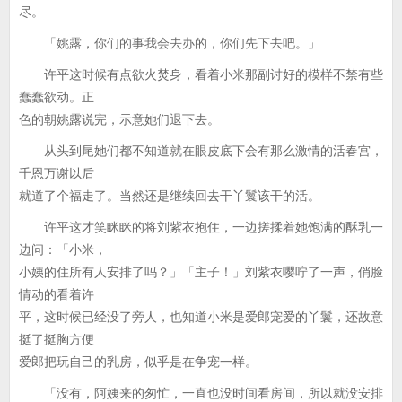
尽。
「姚露，你们的事我会去办的，你们先下去吧。」
许平这时候有点欲火焚身，看着小米那副讨好的模样不禁有些
蠢蠢欲动。正
色的朝姚露说完，示意她们退下去。
从头到尾她们都不知道就在眼皮底下会有那么激情的活春宫，
千恩万谢以后
就道了个福走了。当然还是继续回去干丫鬟该干的活。
许平这才笑眯眯的将刘紫衣抱住，一边搓揉着她饱满的酥乳一
边问：「小米，
小姨的住所有人安排了吗？」「主子！」刘紫衣嘤咛了一声，俏脸
情动的看着许
平，这时候已经没了旁人，也知道小米是爱郎宠爱的丫鬟，还故意
挺了挺胸方便
爱郎把玩自己的乳房，似乎是在争宠一样。
「没有，阿姨来的匆忙，一直也没时间看房间，所以就没安排