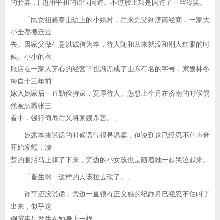
的套弄，| 边用平和的语气问道。不过脸上却是闪过了一丝冷笑。
「民女祖籍泰山边上的小姚村，后来先父到济南经商，一家大
小全都搬迁过
去。因家父做生意以诚信为本，待人随和从来就没和别人红眼的时
候。小小的衣
服店在一家人齐心的经营下也渐渐成了山东有名的字号，家嫂林冬
梅自十三年前
嫁入姚家后一直勤俭持家，宽厚待人。怎想上个月在济南的时候偶
然被恶霸张三
看中，强行侮辱后又将家嫂杀害。」
姚露本来说话的时候语气很是温柔，但说到这已经忍不住声音
开始发颤，凄
楚的眼泪马上掉了下来，旁边的小女孩也是随着她一起哭泣起来。
「畜生啊，这样的人该拉去砍了。」
许平还没说话，旁边一直很有正义感的纪静月已经忍不住叫了
出来，似乎这
倒霉事是发生在她身上一样。