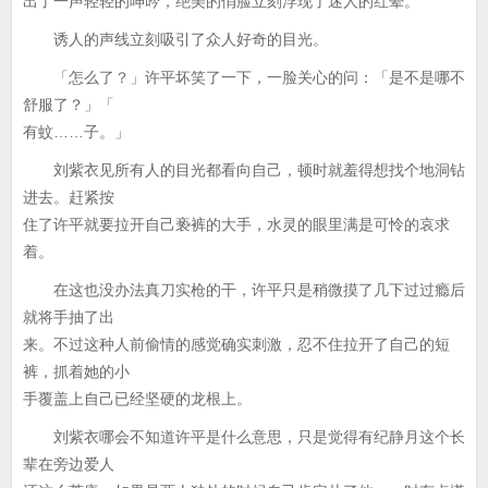
出了一声轻轻的呻吟，绝美的俏脸立刻浮现了迷人的红晕。
诱人的声线立刻吸引了众人好奇的目光。
「怎么了？」许平坏笑了一下，一脸关心的问：「是不是哪不
舒服了？」「
有蚊……子。」
刘紫衣见所有人的目光都看向自己，顿时就羞得想找个地洞钻
进去。赶紧按
住了许平就要拉开自己亵裤的大手，水灵的眼里满是可怜的哀求
着。
在这也没办法真刀实枪的干，许平只是稍微摸了几下过过瘾后
就将手抽了出
来。不过这种人前偷情的感觉确实刺激，忍不住拉开了自己的短
裤，抓着她的小
手覆盖上自己已经坚硬的龙根上。
刘紫衣哪会不知道许平是什么意思，只是觉得有纪静月这个长
辈在旁边爱人