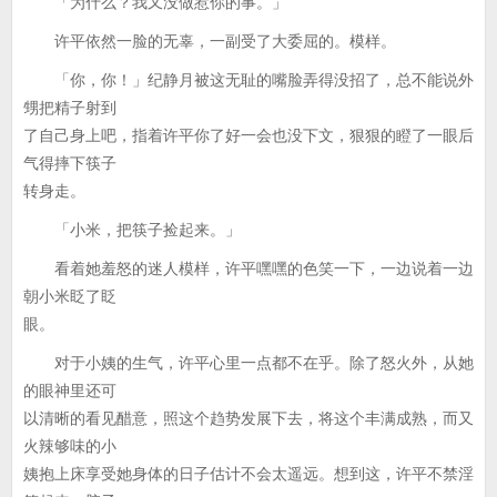
「为什么？我又没做惹你的事。」
许平依然一脸的无辜，一副受了大委屈的。模样。
「你，你！」纪静月被这无耻的嘴脸弄得没招了，总不能说外
甥把精子射到
了自己身上吧，指着许平你了好一会也没下文，狠狠的瞪了一眼后
气得摔下筷子
转身走。
「小米，把筷子捡起来。」
看着她羞怒的迷人模样，许平嘿嘿的色笑一下，一边说着一边
朝小米眨了眨
眼。
对于小姨的生气，许平心里一点都不在乎。除了怒火外，从她
的眼神里还可
以清晰的看见醋意，照这个趋势发展下去，将这个丰满成熟，而又
火辣够味的小
姨抱上床享受她身体的日子估计不会太遥远。想到这，许平不禁淫