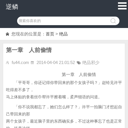
逆鳞
您现在的位置是：
首页
>
绝品
第一章 人前偷情
fu44.com
2014-04-04 21:01:52
绝品邪少
第一章 人前偷情
「平哥哥，你还记得你带回来的那个女孩子吗？」赵铃见许平
吃得差不多了，
马上体贴的拿着丝巾帮许平擦着嘴，柔声细语的问道。
「你不说我都忘了，她们怎么样了？」许平一拍脑门才想起自
己带回来的那
两个女孩子，最近脑子里的东西确实多，不过这种事忘了也是正常