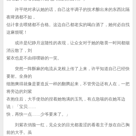
许平绝对承认她的话，自己这半调子的技术酿出来的东西比隔
夜啤酒都不如，
估计拿去喂猪都不合格。这边自己都老实的喝白酒了，她何必自找
这麻烦呢！
或许是纪静月这随性的表现，让众女对于她的敬畏一时间都烟
消云散了，刘
紫衣也是不由得噗哧的一笑。
突然一阵酥麻的电流从龙根上传了上来，许平知道自己已经快
要射。全身的
细胞爽得就像是要造反一样的翻腾起来，不管旁边还有人在，一把
将旁边的刘紫
衣抱住后，大手使劲的捏着她饱满的玉乳，有点急喘的在她耳边
说：「宝贝……
快，再快一点……少爷要来了。」
刘紫衣俏脸一红，见众女的目光都羞涩的看着主子放在自己胸
前的大手。虽