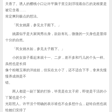
天香了。诱人的樱桃小口让许平脑子里立刻浮现着自己的龙根要是
被它含着……
肯定爽到极点的想法。
「民女姚露，参见太子殿下。」
姚露似乎是大家闺秀出身，款款有礼，微微的一欠身也是显得
十分的自然。
「民女姚水如，参见太子殿下。」
小的女孩子看起来就十一、二岁，差不多和巧儿的个头一样。
虽然也是长得
像个粉雕玉琢的洋娃娃，但实在太小了，还不适合下手，拿来先慢
慢养成倒是不
错。
两人都是一副丫鬟的打扮，毕竟是在太子府，即使是干活的小
丫鬟也是个个
光彩照人。许平没个明确的表示谁也不会多想什么，赵铃自然也就
给她们安排了