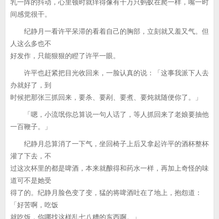
乳一阵的抖动，心里顿时就痒得像有千万只蚂蚁在爬一样，嘴一时
间感觉很干。
纪静月一看许平呆滞的看着自己的胸部，立刻就又羞又气。但
人这么多也不
好发作，只能狠狠的瞪了许平一眼。
许平也赶紧把目光收回来，一脸认真的说：「这事我派下人去
办就好了，到
时候把那张三抓回来，要杀、要剐、要煮、要炖就随便你了。」
「嗯，小流氓你总算说一句人话了，等人抓回来了老娘要抽他
一百鞭子。」
纪静月总算消了一下气，坐回椅子上后又拿起许平的酒杯整杯
灌了下去，不
过这次杯里的都是啤酒，本来就酿得和药水一样，再加上奇怪的味
道可不是她受
得了的。纪静月脸色变了变，猛的将啤酒吐在了地上，抱怨道：
「好苦啊，吃饭
就吃饭，你哪找这样乱七八糟的东西啊。」