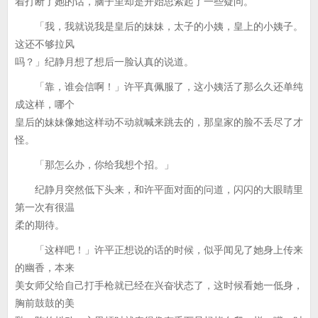
着打断了她的话，脑子里却是开始思索起了一些疑问。
「我，我就说我是皇后的妹妹，太子的小姨，皇上的小姨子。
这还不够拉风
吗？」纪静月想了想后一脸认真的说道。
「靠，谁会信啊！」许平真佩服了，这小姨活了那么久还单纯
成这样，哪个
皇后的妹妹像她这样动不动就喊来跳去的，那皇家的脸不丢尽了才
怪。
「那怎么办，你给我想个招。」
纪静月突然低下头来，和许平面对面的问道，闪闪的大眼睛里
第一次有很温
柔的期待。
「这样吧！」许平正想说的话的时候，似乎闻见了她身上传来
的幽香，本来
美女师父给自己打手枪就已经在兴奋状态了，这时候看她一低身，
胸前鼓鼓的美