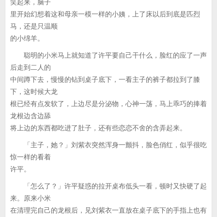
笑起来，脑子
里开始幻想着这和母亲一模一样的小姨，上了床以后到底是匹烈
马，还是只温顺
的小绵羊。
聪明的小米马上就知道了许平要自己干什么，脸红的应了一声
后走到二人的
中间蹲下去，慢慢的钻到桌子底下，一看主子的裤子都拉到了膝
下，这时候大龙
根已经有点发软了，上边尽是分泌物，心神一荡，马上乖巧的捧着
龙根边含边舔
将上边的东西都吃进了肚子，还有些恋恋不舍的含弄起来。
「主子，她？」刘紫衣突然浑身一颤抖，脸色俏红，似乎很吃
惊一样的看着
许平。
「怎么了？」许平疑惑的拉开桌布低头一看，顿时又快硬了起
来。原来小米
在清理完自己的龙根后，见刘紫衣一直放在桌子底下的手指上也有