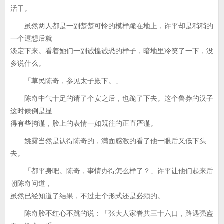
活干。
虽然两人都是一副楚楚可怜的模样跪在地上，许平却是稍稍的
一个遐想后就
淡定下来。看着她们一副诚惶诚恐的样子，暗地里冷笑了一下，没
多说什么。
「草民陈奇，参见太子殿下。」
陈奇中气十足的请了个安之后，也跪了下去。这个鲁莽的汉子
这时候倒是显
得有些拘谨，脸上的表情一如既往的正直严谨。
姚露当然是认得陈奇的，满面感激的看了他一眼后又低下头
去。
「都平身吧。陈奇，事情办得怎么样了？」许平让他们起来后
朝陈奇问道，
虽然已经知道了结果，不过走个形式还是必须的。
陈奇脸不红心不跳的说：「张大人家眷共三十六口，路遇强盗