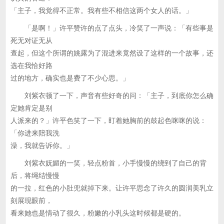
「主子，我觉得不正常。我有些不相信这两个女人的话。」
「是啊！」许平赞许的点了点头，冷笑了一声说：「有些事是
死无对证无从
查起，但这个所谓的姚露为了混进来竟然设了这样的一个故事，还
选在我恰好路
过的地方，确实也是费了不少心思。」
刘紫衣顿了一下，声音有些好奇的问：「主子，到底你怎么确
定她肯定是别
人派来的？」许平色笑了一下，盯着她胸前的鼓起色咪咪的说：
「你进来陪我洗
澡，我就告诉你。」
刘紫衣妩媚的一笑，轻点粉首，小手慢慢的绕到了自己的背
后，将绳结慢慢
的一拉，红色的小肚兜就掉下来。让许平思念了许久的圆润美乳立
刻展现眼前，
看来她也是情动了很久，粉嫩的小乳头这时候都是硬的。