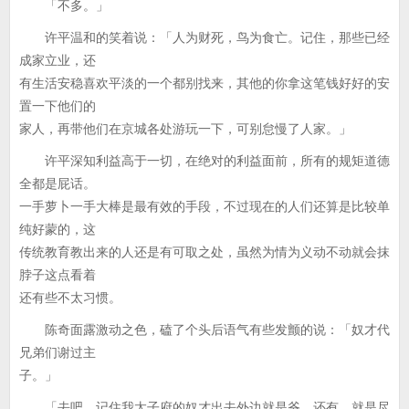
「不多。」
许平温和的笑着说：「人为财死，鸟为食亡。记住，那些已经
成家立业，还
有生活安稳喜欢平淡的一个都别找来，其他的你拿这笔钱好好的安
置一下他们的
家人，再带他们在京城各处游玩一下，可别怠慢了人家。」
许平深知利益高于一切，在绝对的利益面前，所有的规矩道德
全都是屁话。
一手萝卜一手大棒是最有效的手段，不过现在的人们还算是比较单
纯好蒙的，这
传统教育教出来的人还是有可取之处，虽然为情为义动不动就会抹
脖子这点看着
还有些不太习惯。
陈奇面露激动之色，磕了个头后语气有些发颤的说：「奴才代
兄弟们谢过主
子。」
「去吧，记住我太子府的奴才出去外边就是爷。还有，就是尽