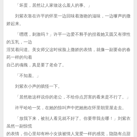
「坏蛋，居然让人家做这么羞人的事。」
刘紫衣靠在许平的怀里一边回味着激吻的滋味，一边嗲声的撒
娇起来。
「嘿嘿，刺激吗？」许平一边爱不释手的捏着她又圆又有弹性
的玉乳，一边
淫笑着问道。美女师父这时候脸上撒娇的表情，就像一副要命的春
药一样的勾着
自己的魂魄，真是要了老命了。
「不知羞。」
刘紫衣小声的嗔怪一下。
「居然敢这样说你的老公，不给你点厉害的看来是不行了。」
许平哈哈一笑，在她的惊叫声中把她抱在怀里朝里屋走去。
「放我下来，被别人看见就不好了。你要带我去哪！」刘紫衣
虽然一副惊慌
的表情，但心里却有种小女孩被情人宠爱一样的感觉，隐隐有点甜