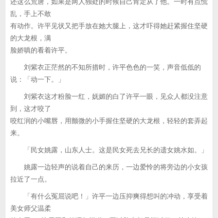
还这么荒唐，如果是两人独处的时候自己肯定从了他。一时有点慌
乱，手上不敢
有动作。许平见状又把手放在她大腿上，这才吓得她赶紧握住坚硬
的大龙根，满
脸娇嗔的看着许平。
刘紫衣正茫然的不知所措时，许平色色的一笑，声音低低的
说：「动一下。」
刘紫衣这才粉脸一红，妩媚的白了许平一眼，见众人都没注意
到，这才咬了
咬红润的小嘴唇，用颤微的小手握住坚硬的大龙根，轻轻的套弄起
来。
「民女姚露，山东人士。这是民女死去兄长的遗女姚水如。」
姚露一边轻声的说着自己的来历，一边爱怜的将旁边的小女孩
拉近了一点。
「有什么冤屈说吧！」许平一边压抑爽得想叫的冲动，享受着
美女师父温柔